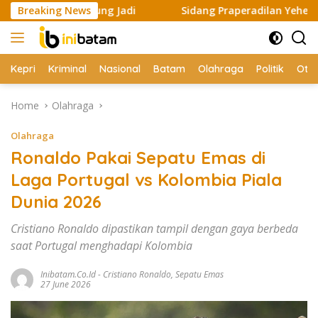
Skip
Langsung Jadi
Breaking News
Sidang Praperadilan Yehezekiel Memanas, 
to
content
Kepri
Kriminal
Nasional
Batam
Olahraga
Politik
Oto
Home
Olahraga
Olahraga
Ronaldo Pakai Sepatu Emas di
Laga Portugal vs Kolombia Piala
Dunia 2026
Cristiano Ronaldo dipastikan tampil dengan gaya berbeda
saat Portugal menghadapi Kolombia
Inibatam.co.id
-
Cristiano Ronaldo
,
Sepatu Emas
27 June 2026