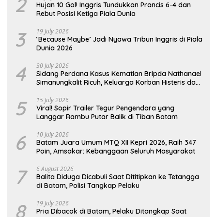
2
Hujan 10 Gol! Inggris Tundukkan Prancis 6-4 dan
Rebut Posisi Ketiga Piala Dunia
3
19 July 2026
‘Because Maybe’ Jadi Nyawa Tribun Inggris di Piala
Dunia 2026
4
30 July 2026
Sidang Perdana Kasus Kematian Bripda Nathanael
Simanungkalit Ricuh, Keluarga Korban Histeris dan
Tuntut Hukuman Berat
5
15 July 2026
Viral! Sopir Trailer Tegur Pengendara yang
Langgar Rambu Putar Balik di Tiban Batam
6
10 July 2026
Batam Juara Umum MTQ XII Kepri 2026, Raih 347
Poin, Amsakar: Kebanggaan Seluruh Masyarakat
7
6 August 2026
Balita Diduga Dicabuli Saat Dititipkan ke Tetangga
di Batam, Polisi Tangkap Pelaku
8
19 July 2026
Pria Dibacok di Batam, Pelaku Ditangkap Saat