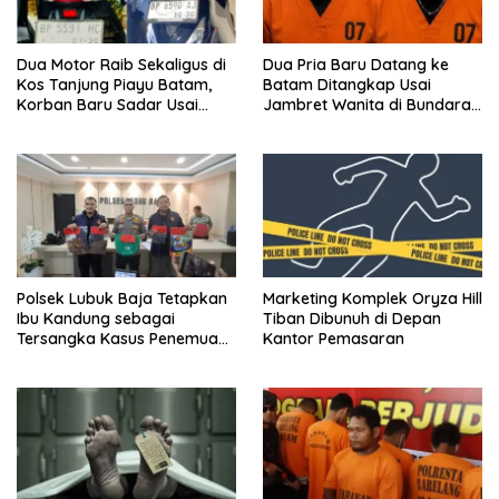
Dua Motor Raib Sekaligus di
Dua Pria Baru Datang ke
Kos Tanjung Piayu Batam,
Batam Ditangkap Usai
Korban Baru Sadar Usai
Jambret Wanita di Bundaran
Terdengar Teriakan
Bandara Hang Nadim
Polsek Lubuk Baja Tetapkan
Marketing Komplek Oryza Hill
Ibu Kandung sebagai
Tiban Dibunuh di Depan
Tersangka Kasus Penemuan
Kantor Pemasaran
Jasad Bayi di Batam