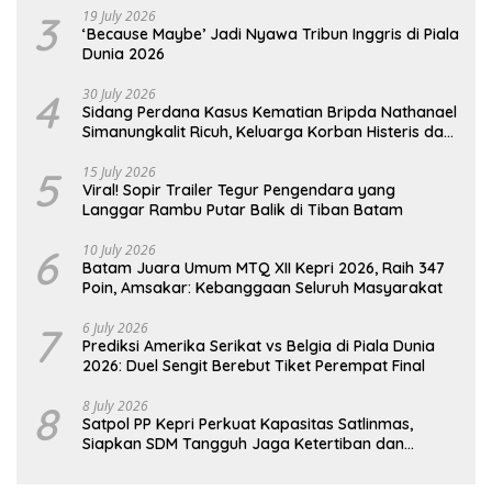
3
19 July 2026
‘Because Maybe’ Jadi Nyawa Tribun Inggris di Piala
Dunia 2026
4
30 July 2026
Sidang Perdana Kasus Kematian Bripda Nathanael
Simanungkalit Ricuh, Keluarga Korban Histeris dan
Tuntut Hukuman Berat
5
15 July 2026
Viral! Sopir Trailer Tegur Pengendara yang
Langgar Rambu Putar Balik di Tiban Batam
6
10 July 2026
Batam Juara Umum MTQ XII Kepri 2026, Raih 347
Poin, Amsakar: Kebanggaan Seluruh Masyarakat
7
6 July 2026
Prediksi Amerika Serikat vs Belgia di Piala Dunia
2026: Duel Sengit Berebut Tiket Perempat Final
8
8 July 2026
Satpol PP Kepri Perkuat Kapasitas Satlinmas,
Siapkan SDM Tangguh Jaga Ketertiban dan
Penanggulangan Bencana