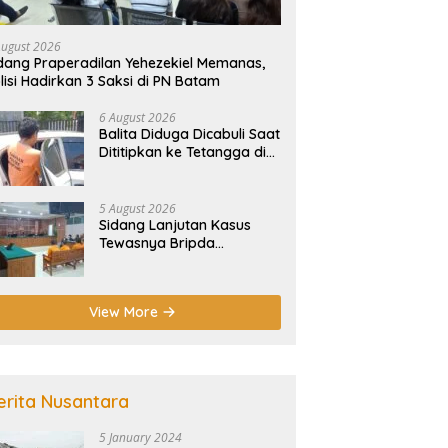
August 2026
dang Praperadilan Yehezekiel Memanas,
lisi Hadirkan 3 Saksi di PN Batam
6 August 2026
Balita Diduga Dicabuli Saat
Dititipkan ke Tetangga di
Batam, Polisi Tangkap
Pelaku
5 August 2026
Sidang Lanjutan Kasus
Tewasnya Bripda
Nathanael Digelar Besok,
Agenda Eksepsi
View More
erita Nusantara
5 January 2024