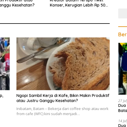
kin Produktif atau
Kreator Batam Tertipu Tiket
Gela
Ganggu Kesehatan?
Konser, Kerugian Lebih Rp 500
juta
Ber
p,
Ngopi Sambil Kerja di Kafe, Bikin Makin Produktif
atau Justru Ganggu Kesehatan?
27 Ju
Dua 
Inibatam, Batam – Bekerja dari coffee shop atau work
Bata
from cafe (WFC) kini sudah menjadi…
Teri
14 Ju
Dua 