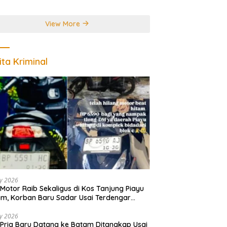
r Juara Dunia
View More
ita Kriminal
ly 2026
Motor Raib Sekaligus di Kos Tanjung Piayu
m, Korban Baru Sadar Usai Terdengar
akan
ly 2026
Pria Baru Datang ke Batam Ditangkap Usai