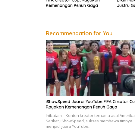
FIFA Creator Cup, Rayakan
Bikin Ma
Kemenangan Penuh Gaya
Justru 
Recommendation for You
iShowSpeed Juarai YouTube FIFA Creator Cu
Rayakan Kemenangan Penuh Gaya
Inibatam – Konten kreator ternama asal Amerika
Serikat, iShowSpeed, sukses membawa timnya
menjadi juara YouTube…