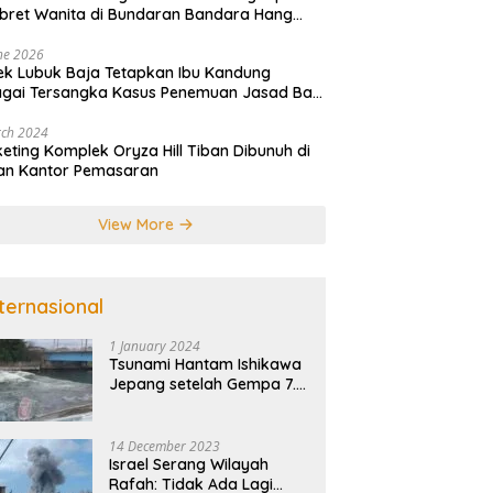
ret Wanita di Bundaran Bandara Hang
im
ne 2026
ek Lubuk Baja Tetapkan Ibu Kandung
gai Tersangka Kasus Penemuan Jasad Bayi
atam
rch 2024
eting Komplek Oryza Hill Tiban Dibunuh di
an Kantor Pemasaran
View More
nternasional
1 January 2024
Tsunami Hantam Ishikawa
Jepang setelah Gempa 7.5
SR
14 December 2023
Israel Serang Wilayah
Rafah: Tidak Ada Lagi