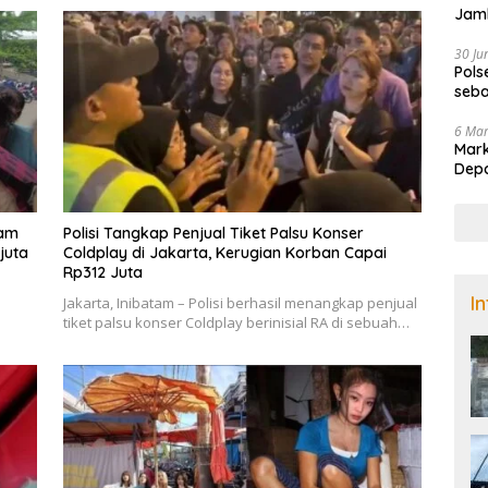
Jamb
Nad
30 Ju
Pols
seba
di B
6 Ma
Mark
Dep
tam
Polisi Tangkap Penjual Tiket Palsu Konser
juta
Coldplay di Jakarta, Kerugian Korban Capai
Rp312 Juta
I
Jakarta, Inibatam – Polisi berhasil menangkap penjual
tiket palsu konser Coldplay berinisial RA di sebuah…