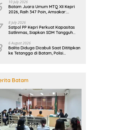
6
10 July 2026
Batam Juara Umum MTQ XII Kepri
2026, Raih 347 Poin, Amsakar:
Kebanggaan Seluruh Masyarakat
7
8 July 2026
Satpol PP Kepri Perkuat Kapasitas
Satlinmas, Siapkan SDM Tangguh
Jaga Ketertiban dan
Penanggulangan Bencana
8
6 August 2026
Balita Diduga Dicabuli Saat Dititipkan
ke Tetangga di Batam, Polisi
Tangkap Pelaku
erita Batam