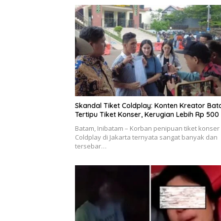
Skandal Tiket Coldplay: Konten Kreator Ba
Tertipu Tiket Konser, Kerugian Lebih Rp 500 
Batam, Inibatam – Korban penipuan tiket konser
Coldplay di Jakarta ternyata sangat banyak dan
tersebar…