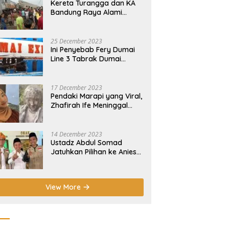
Kereta Turangga dan KA
Bandung Raya Alami
Insiden Tabrakan di
Cicalengka
25 December 2023
Ini Penyebab Fery Dumai
Line 3 Tabrak Dumai
Express 12 di Pelabuhan
Selatpanjang Meranti
17 December 2023
Pendaki Marapi yang Viral,
Zhafirah Ife Meninggal
Dunia
14 December 2023
Ustadz Abdul Somad
Jatuhkan Pilihan ke Anies-
Muhaimin di Pilpres 2024!
View More