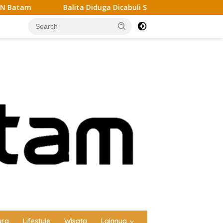
a Diduga Dicabuli Saat Dititipkan ke Tetangga di Batam, Polisi
ura
Lifestyle
Wisata
Lainnya