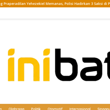
iel Memanas, Polisi Hadirkan 3 Saksi di PN Batam
Balit
m
Olahraga
Politik
Otomotif
Internasional
Singap