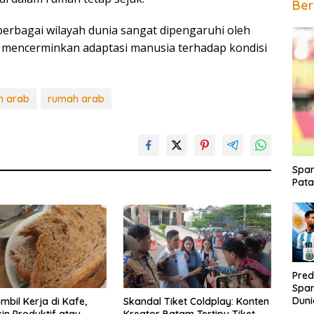
Ber
berbagai wilayah dunia sangat dipengaruhi oleh
, mencerminkan adaptasi manusia terhadap kondisi
h arab
rumah arab
Span
Pata
Pred
Span
Duni
mbil Kerja di Kafe,
Skandal Tiket Coldplay: Konten
Rak