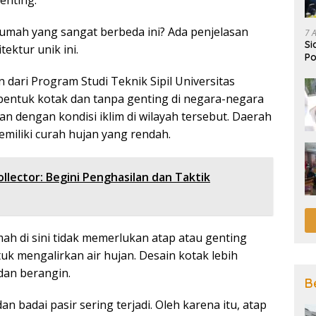
enting.
rumah yang sangat berbeda ini? Ada penjelasan
7 
Si
ektur unik ini.
Po
dari Program Studi Teknik Sipil Universitas
entuk kotak dan tanpa genting di negara-negara
n dengan kondisi iklim di wilayah tersebut. Daerah
emiliki curah hujan yang rendah.
llector: Begini Penghasilan dan Taktik
ah di sini tidak memerlukan atap atau genting
k mengalirkan air hujan. Desain kotak lebih
dan berangin.
B
n badai pasir sering terjadi. Oleh karena itu, atap