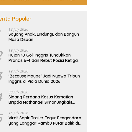
erita Populer
13 July 2026
Sayang Anak, Lindungi, dan Bangun
Masa Depan
2
19 July 2026
Hujan 10 Gol! Inggris Tundukkan
Prancis 6-4 dan Rebut Posisi Ketiga
Piala Dunia
3
19 July 2026
‘Because Maybe’ Jadi Nyawa Tribun
Inggris di Piala Dunia 2026
4
30 July 2026
Sidang Perdana Kasus Kematian
Bripda Nathanael Simanungkalit
Ricuh, Keluarga Korban Histeris dan
Tuntut Hukuman Berat
5
15 July 2026
Viral! Sopir Trailer Tegur Pengendara
yang Langgar Rambu Putar Balik di
Tiban Batam