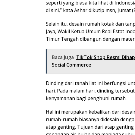
seperti yang biasa kita lihat di Indones
di sini,” kata Ashar dikutip msn, Jumat (
Selain itu, desain rumah kotak dan tan
Jaya, Wakil Ketua Umum Real Estat Ind
Timur Tengah dibangun dengan material
Baca Juga
TikTok Shop Resmi Dihapu
Social Commerce
Dinding dari tanah liat ini berfungsi u
hari. Pada malam hari, dinding terse
kenyamanan bagi penghuni rumah.
Hal ini merupakan kebalikan dari desai
rumah-rumah biasanya didesain dengan
atap genting. Tujuan dari atap genting
genangan air hujan dan menjaga suhu d