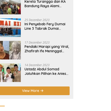
Kereta Turangga dan KA
Bandung Raya Alami
Insiden Tabrakan di
Cicalengka
25 December 2023
Ini Penyebab Fery Dumai
Line 3 Tabrak Dumai
Express 12 di Pelabuhan
Selatpanjang Meranti
17 December 2023
Pendaki Marapi yang Viral,
Zhafirah Ife Meninggal
Dunia
14 December 2023
Ustadz Abdul Somad
Jatuhkan Pilihan ke Anies-
Muhaimin di Pilpres 2024!
View More