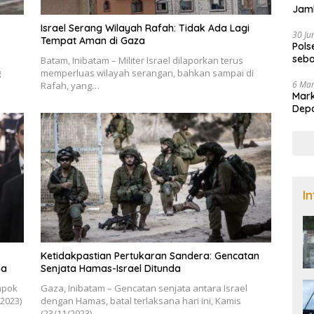
Jamb
Nad
Israel Serang Wilayah Rafah: Tidak Ada Lagi
30 Ju
Tempat Aman di Gaza
Pols
seba
Batam, Inibatam – Militer Israel dilaporkan terus
di B
g
memperluas wilayah serangan, bahkan sampai di
6 Ma
Rafah, yang…
Mark
Dep
I
Ketidakpastian Pertukaran Sandera: Gencatan
ma
Senjata Hamas-Israel Ditunda
mpok
Gaza, Inibatam – Gencatan senjata antara Israel
/2023)
dengan Hamas, batal terlaksana hari ini, Kamis
(23/11/2023)….