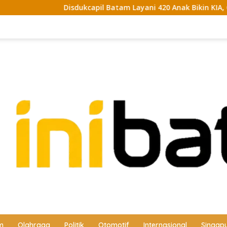
ukcapil Batam Layani 420 Anak Bikin KIA, Cetak Langsung Jadi
m
Olahraga
Politik
Otomotif
Internasional
Singap