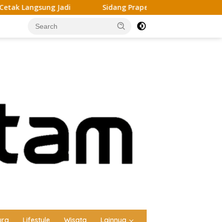
Sidang Praperadilan Yehezekiel Memanas, Polisi Hadirka
ura
Lifestyle
Wisata
Lainnya