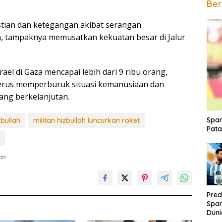
Ber
tian dan ketegangan akibat serangan
nya, tampaknya memusatkan kekuatan besar di Jalur
rael di Gaza mencapai lebih dari 9 ribu orang,
 terus memperburuk situasi kemanusiaan dan
ang berkelanjutan.
Span
zbullah
militan hizbullah luncurkan roket
Pata
an
Pred
Span
Duni
Rak