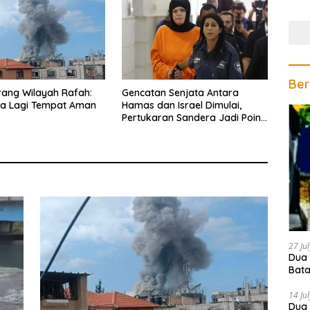
Gela
Ber
erang Wilayah Rafah:
Gencatan Senjata Antara
da Lagi Tempat Aman
Hamas dan Israel Dimulai,
Pertukaran Sandera Jadi Poin
Utama
27 Ju
Dua 
Bata
Teri
14 Ju
Dua 