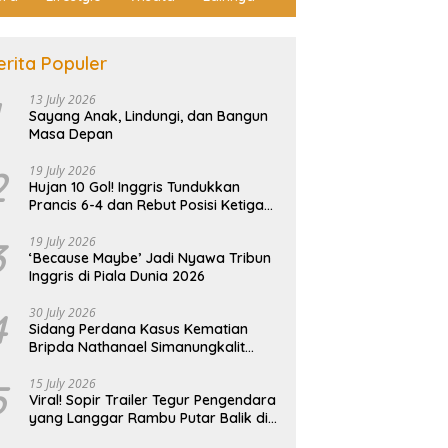
erita Populer
13 July 2026
Sayang Anak, Lindungi, dan Bangun
Masa Depan
2
19 July 2026
Hujan 10 Gol! Inggris Tundukkan
Prancis 6-4 dan Rebut Posisi Ketiga
Piala Dunia
3
19 July 2026
‘Because Maybe’ Jadi Nyawa Tribun
Inggris di Piala Dunia 2026
4
30 July 2026
Sidang Perdana Kasus Kematian
Bripda Nathanael Simanungkalit
Ricuh, Keluarga Korban Histeris dan
Tuntut Hukuman Berat
5
15 July 2026
Viral! Sopir Trailer Tegur Pengendara
yang Langgar Rambu Putar Balik di
Tiban Batam