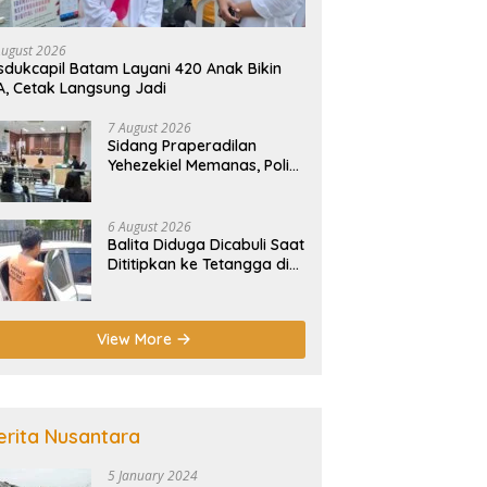
August 2026
sdukcapil Batam Layani 420 Anak Bikin
A, Cetak Langsung Jadi
7 August 2026
Sidang Praperadilan
Yehezekiel Memanas, Polisi
Hadirkan 3 Saksi di PN
Batam
6 August 2026
Balita Diduga Dicabuli Saat
Dititipkan ke Tetangga di
Batam, Polisi Tangkap
Pelaku
View More
erita Nusantara
5 January 2024