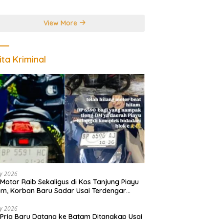
r Juara Dunia
View More
ita Kriminal
ly 2026
Motor Raib Sekaligus di Kos Tanjung Piayu
m, Korban Baru Sadar Usai Terdengar
akan
ly 2026
Pria Baru Datang ke Batam Ditangkap Usai