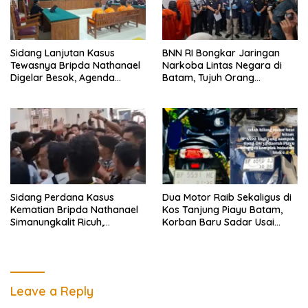
Sidang Lanjutan Kasus
BNN RI Bongkar Jaringan
Tewasnya Bripda Nathanael
Narkoba Lintas Negara di
Digelar Besok, Agenda
Batam, Tujuh Orang
Eksepsi
Diamankan
Sidang Perdana Kasus
Dua Motor Raib Sekaligus di
Kematian Bripda Nathanael
Kos Tanjung Piayu Batam,
Simanungkalit Ricuh,
Korban Baru Sadar Usai
Keluarga Korban Histeris dan
Terdengar Teriakan
Tuntut Hukuman Berat
Leave a Reply