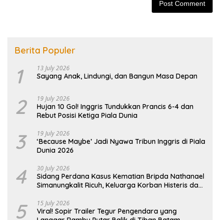
Berita Populer
1
13 July 2026
Sayang Anak, Lindungi, dan Bangun Masa Depan
2
19 July 2026
Hujan 10 Gol! Inggris Tundukkan Prancis 6-4 dan
Rebut Posisi Ketiga Piala Dunia
3
19 July 2026
‘Because Maybe’ Jadi Nyawa Tribun Inggris di Piala
Dunia 2026
4
30 July 2026
Sidang Perdana Kasus Kematian Bripda Nathanael
Simanungkalit Ricuh, Keluarga Korban Histeris dan
Tuntut Hukuman Berat
5
15 July 2026
Viral! Sopir Trailer Tegur Pengendara yang
Langgar Rambu Putar Balik di Tiban Batam