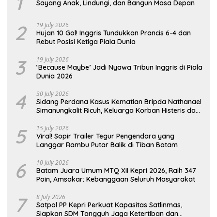
1
Sayang Anak, Lindungi, dan Bangun Masa Depan
2
19 July 2026
Hujan 10 Gol! Inggris Tundukkan Prancis 6-4 dan
Rebut Posisi Ketiga Piala Dunia
3
19 July 2026
‘Because Maybe’ Jadi Nyawa Tribun Inggris di Piala
Dunia 2026
4
30 July 2026
Sidang Perdana Kasus Kematian Bripda Nathanael
Simanungkalit Ricuh, Keluarga Korban Histeris dan
Tuntut Hukuman Berat
5
15 July 2026
Viral! Sopir Trailer Tegur Pengendara yang
Langgar Rambu Putar Balik di Tiban Batam
6
10 July 2026
Batam Juara Umum MTQ XII Kepri 2026, Raih 347
Poin, Amsakar: Kebanggaan Seluruh Masyarakat
7
8 July 2026
Satpol PP Kepri Perkuat Kapasitas Satlinmas,
Siapkan SDM Tangguh Jaga Ketertiban dan