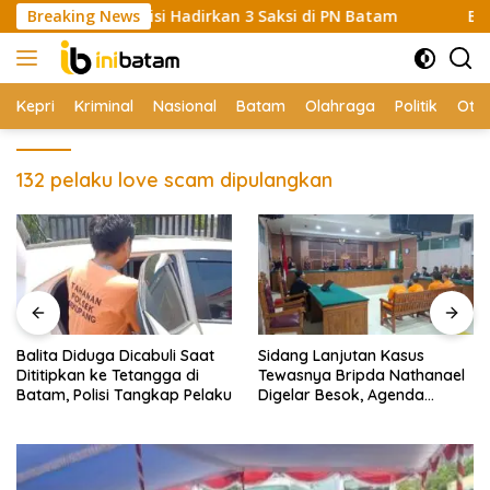
Skip
anas, Polisi Hadirkan 3 Saksi di PN Batam
Breaking News
Balita Didug
to
content
Kepri
Kriminal
Nasional
Batam
Olahraga
Politik
Oto
132 pelaku love scam dipulangkan
Balita Diduga Dicabuli Saat
Sidang Lanjutan Kasus
Dititipkan ke Tetangga di
Tewasnya Bripda Nathanael
Batam, Polisi Tangkap Pelaku
Digelar Besok, Agenda
Eksepsi