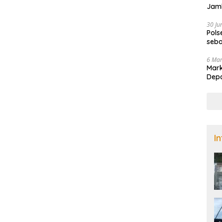
Jamb
Nad
30 Ju
Pols
seba
di B
6 Ma
Mark
Dep
I