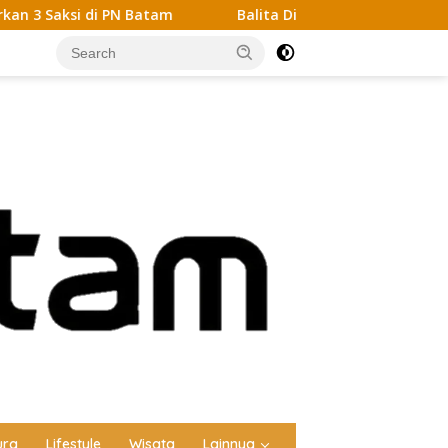
N Batam
Balita Diduga Dicabuli Saat Dititipkan ke Teta
ura
Lifestyle
Wisata
Lainnya