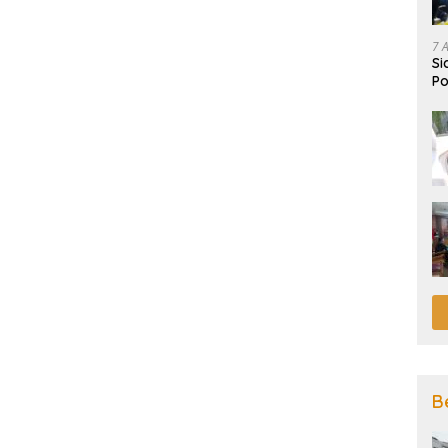
7 
Si
Po
B