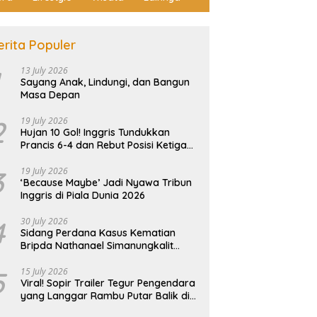
erita Populer
13 July 2026
Sayang Anak, Lindungi, dan Bangun
Masa Depan
2
19 July 2026
Hujan 10 Gol! Inggris Tundukkan
Prancis 6-4 dan Rebut Posisi Ketiga
Piala Dunia
ng Perdana Kasus
Mu
Dua Motor Raib Sekaligus di
3
19 July 2026
tian Bripda Nathanael
M
Kos Tanjung Piayu Batam,
‘Because Maybe’ Jadi Nyawa Tribun
ungkalit Ricuh, Keluarga
D
Korban Baru Sadar Usai
Inggris di Piala Dunia 2026
n Histeris dan Tuntut
P
Terdengar Teriakan
man Berat
4
30 July 2026
Sidang Perdana Kasus Kematian
Bripda Nathanael Simanungkalit
Ricuh, Keluarga Korban Histeris dan
Tuntut Hukuman Berat
5
15 July 2026
Viral! Sopir Trailer Tegur Pengendara
yang Langgar Rambu Putar Balik di
Tiban Batam