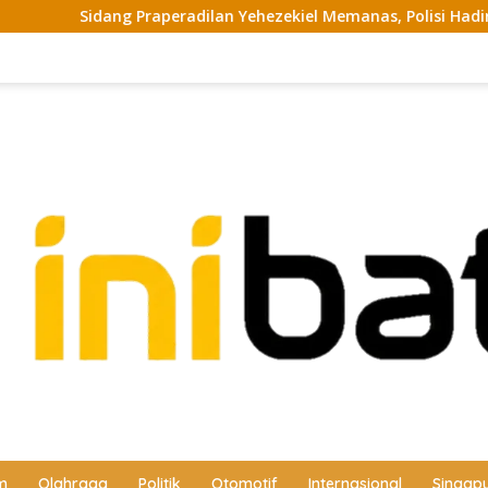
 Praperadilan Yehezekiel Memanas, Polisi Hadirkan 3 Saksi di P
m
Olahraga
Politik
Otomotif
Internasional
Singap