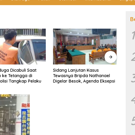
B
1
anjutan Kasus
BNN RI Bongkar Jaringan
Sida
a Bripda Nathanael
Narkoba Lintas Negara di
Kema
Besok, Agenda Eksepsi
Batam, Tujuh Orang
Siman
Diamankan
Korba
Huku