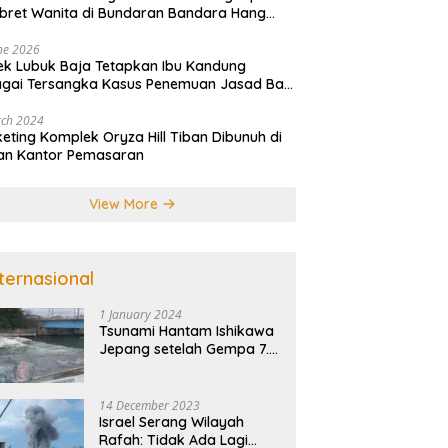
ret Wanita di Bundaran Bandara Hang
im
ne 2026
ek Lubuk Baja Tetapkan Ibu Kandung
gai Tersangka Kasus Penemuan Jasad Bayi
atam
rch 2024
eting Komplek Oryza Hill Tiban Dibunuh di
an Kantor Pemasaran
View More
nternasional
1 January 2024
Tsunami Hantam Ishikawa
Jepang setelah Gempa 7.5
SR
14 December 2023
Israel Serang Wilayah
Rafah: Tidak Ada Lagi