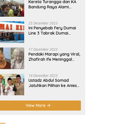
Kereta Turangga dan KA
Bandung Raya Alami
Insiden Tabrakan di
Cicalengka
25 December 2023
Ini Penyebab Fery Dumai
Line 3 Tabrak Dumai
Express 12 di Pelabuhan
Selatpanjang Meranti
17 December 2023
Pendaki Marapi yang Viral,
Zhafirah Ife Meninggal
Dunia
14 December 2023
Ustadz Abdul Somad
Jatuhkan Pilihan ke Anies-
Muhaimin di Pilpres 2024!
View More