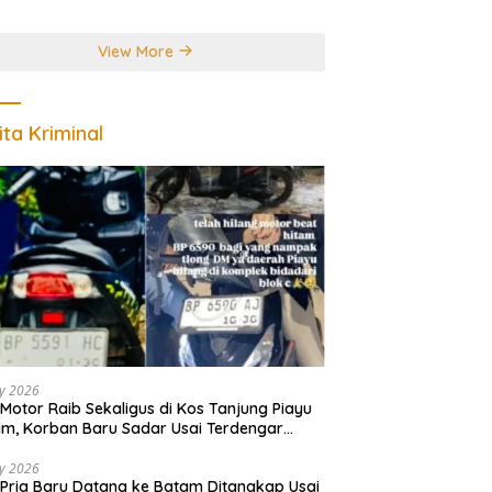
r Juara Dunia
View More
ita Kriminal
ly 2026
Motor Raib Sekaligus di Kos Tanjung Piayu
m, Korban Baru Sadar Usai Terdengar
akan
ly 2026
Pria Baru Datang ke Batam Ditangkap Usai