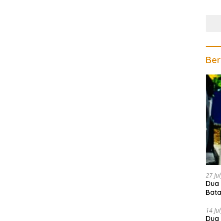
Gela
Ber
27 Ju
Dua 
Bata
Teri
14 Ju
Dua 