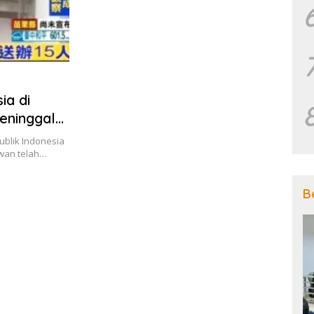
ia di
Meninggal
ublik Indonesia
wan telah…
B