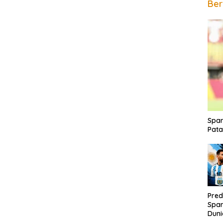
Ber
Span
Pata
Pred
Span
Duni
Rak