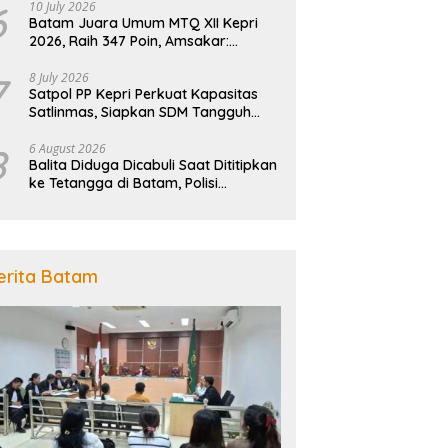
6
10 July 2026
Batam Juara Umum MTQ XII Kepri
2026, Raih 347 Poin, Amsakar:
Kebanggaan Seluruh Masyarakat
7
8 July 2026
Satpol PP Kepri Perkuat Kapasitas
Satlinmas, Siapkan SDM Tangguh
Jaga Ketertiban dan
Penanggulangan Bencana
8
6 August 2026
Balita Diduga Dicabuli Saat Dititipkan
ke Tetangga di Batam, Polisi
Tangkap Pelaku
erita Batam