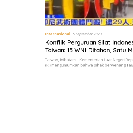
Internasional
5 September 2023
Konflik Perguruan Silat Indones
Taiwan: 15 WNI Ditahan, Satu 
dan Satu Terluka
Taiwan, Inibatam – Kementerian Luar Negeri Rep
(RI) mengumumkan bahwa pihak berwenang Tai