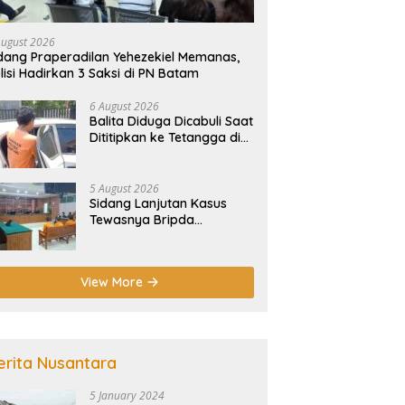
August 2026
dang Praperadilan Yehezekiel Memanas,
lisi Hadirkan 3 Saksi di PN Batam
6 August 2026
Balita Diduga Dicabuli Saat
Dititipkan ke Tetangga di
Batam, Polisi Tangkap
Pelaku
5 August 2026
Sidang Lanjutan Kasus
Tewasnya Bripda
Nathanael Digelar Besok,
Agenda Eksepsi
View More
erita Nusantara
5 January 2024