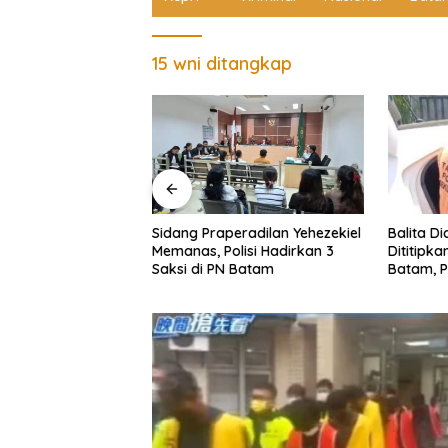
15 wni ditangkap
Balita Diduga Dicabuli Saat
Sidang L
radilan Yehezekiel
Dititipkan ke Tetangga di
Tewasny
lisi Hadirkan 3
Batam, Polisi Tangkap Pelaku
Digelar 
 Batam