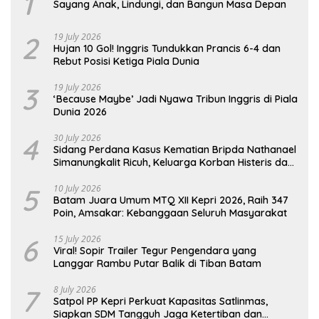
1
Sayang Anak, Lindungi, dan Bangun Masa Depan
2
19 July 2026
Hujan 10 Gol! Inggris Tundukkan Prancis 6-4 dan
Rebut Posisi Ketiga Piala Dunia
3
19 July 2026
‘Because Maybe’ Jadi Nyawa Tribun Inggris di Piala
Dunia 2026
4
30 July 2026
Sidang Perdana Kasus Kematian Bripda Nathanael
Simanungkalit Ricuh, Keluarga Korban Histeris dan
Tuntut Hukuman Berat
5
10 July 2026
Batam Juara Umum MTQ XII Kepri 2026, Raih 347
Poin, Amsakar: Kebanggaan Seluruh Masyarakat
6
15 July 2026
Viral! Sopir Trailer Tegur Pengendara yang
Langgar Rambu Putar Balik di Tiban Batam
7
8 July 2026
Satpol PP Kepri Perkuat Kapasitas Satlinmas,
Siapkan SDM Tangguh Jaga Ketertiban dan