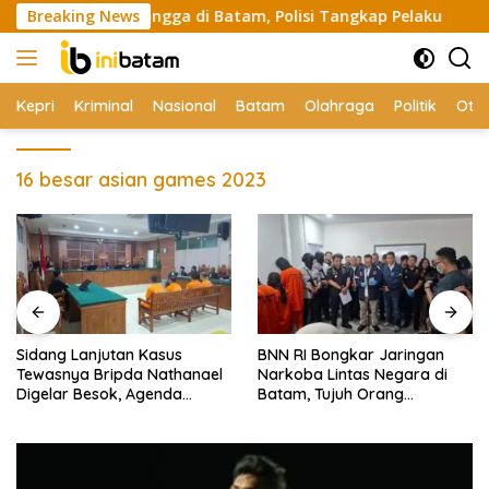
Skip
kan ke Tetangga di Batam, Polisi Tangkap Pelaku
Breaking News
Sidang
to
content
Kepri
Kriminal
Nasional
Batam
Olahraga
Politik
Oto
16 besar asian games 2023
Sidang Lanjutan Kasus
BNN RI Bongkar Jaringan
Tewasnya Bripda Nathanael
Narkoba Lintas Negara di
Digelar Besok, Agenda
Batam, Tujuh Orang
Eksepsi
Diamankan