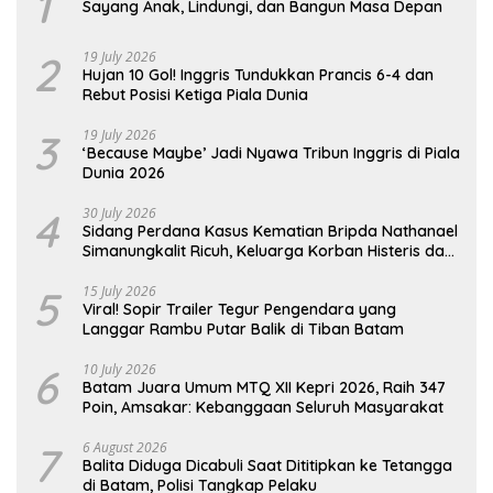
1
Sayang Anak, Lindungi, dan Bangun Masa Depan
2
19 July 2026
Hujan 10 Gol! Inggris Tundukkan Prancis 6-4 dan
Rebut Posisi Ketiga Piala Dunia
3
19 July 2026
‘Because Maybe’ Jadi Nyawa Tribun Inggris di Piala
Dunia 2026
4
30 July 2026
Sidang Perdana Kasus Kematian Bripda Nathanael
Simanungkalit Ricuh, Keluarga Korban Histeris dan
Tuntut Hukuman Berat
5
15 July 2026
Viral! Sopir Trailer Tegur Pengendara yang
Langgar Rambu Putar Balik di Tiban Batam
6
10 July 2026
Batam Juara Umum MTQ XII Kepri 2026, Raih 347
Poin, Amsakar: Kebanggaan Seluruh Masyarakat
7
6 August 2026
Balita Diduga Dicabuli Saat Dititipkan ke Tetangga
di Batam, Polisi Tangkap Pelaku