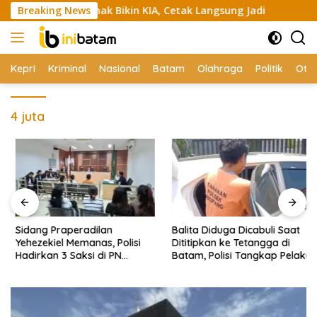
Skip
yani 420 Anak Bikin KIA, Cetak Langsung Jadi
Breaking News
Sidang Pr
to
content
Kepri
Kriminal
Nasional
Batam
Olahraga
Politik
Oto
4 juta
Sidang Praperadilan
Balita Diduga Dicabuli Saat
Yehezekiel Memanas, Polisi
Dititipkan ke Tetangga di
Hadirkan 3 Saksi di PN
Batam, Polisi Tangkap Pelaku
Batam