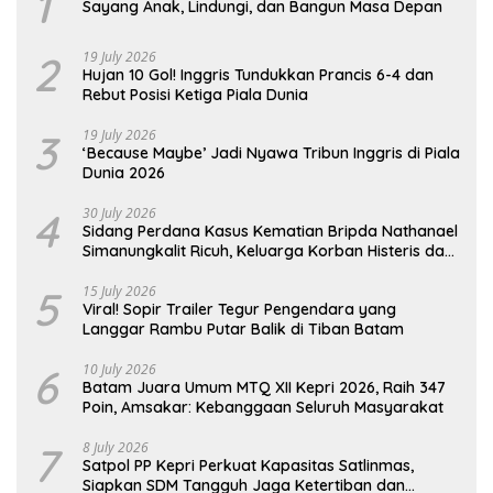
1
Sayang Anak, Lindungi, dan Bangun Masa Depan
2
19 July 2026
Hujan 10 Gol! Inggris Tundukkan Prancis 6-4 dan
Rebut Posisi Ketiga Piala Dunia
3
19 July 2026
‘Because Maybe’ Jadi Nyawa Tribun Inggris di Piala
Dunia 2026
4
30 July 2026
Sidang Perdana Kasus Kematian Bripda Nathanael
Simanungkalit Ricuh, Keluarga Korban Histeris dan
Tuntut Hukuman Berat
5
15 July 2026
Viral! Sopir Trailer Tegur Pengendara yang
Langgar Rambu Putar Balik di Tiban Batam
6
10 July 2026
Batam Juara Umum MTQ XII Kepri 2026, Raih 347
Poin, Amsakar: Kebanggaan Seluruh Masyarakat
7
8 July 2026
Satpol PP Kepri Perkuat Kapasitas Satlinmas,
Siapkan SDM Tangguh Jaga Ketertiban dan