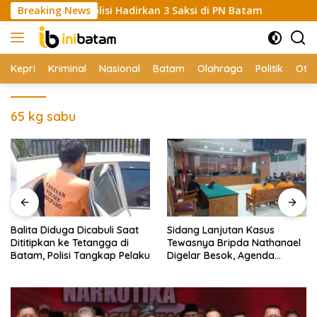
Skip
manas, Polisi Hadirkan 3 Saksi di PN Batam
Breaking News
Balita Did
to
content
Kepri
Kriminal
Nasional
Batam
Olahraga
Politik
Oto
65 kg sabu
Balita Diduga Dicabuli Saat
Sidang Lanjutan Kasus
Dititipkan ke Tetangga di
Tewasnya Bripda Nathanael
Batam, Polisi Tangkap Pelaku
Digelar Besok, Agenda
Eksepsi