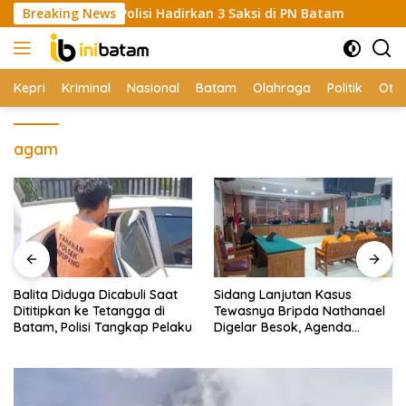
Skip
emanas, Polisi Hadirkan 3 Saksi di PN Batam
Breaking News
Balita Di
to
content
Kepri
Kriminal
Nasional
Batam
Olahraga
Politik
Oto
agam
Balita Diduga Dicabuli Saat
Sidang Lanjutan Kasus
Dititipkan ke Tetangga di
Tewasnya Bripda Nathanael
Batam, Polisi Tangkap Pelaku
Digelar Besok, Agenda
Eksepsi