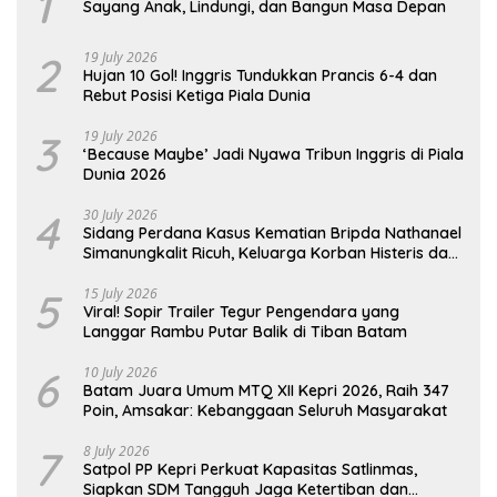
1
Sayang Anak, Lindungi, dan Bangun Masa Depan
2
19 July 2026
Hujan 10 Gol! Inggris Tundukkan Prancis 6-4 dan
Rebut Posisi Ketiga Piala Dunia
3
19 July 2026
‘Because Maybe’ Jadi Nyawa Tribun Inggris di Piala
Dunia 2026
4
30 July 2026
Sidang Perdana Kasus Kematian Bripda Nathanael
Simanungkalit Ricuh, Keluarga Korban Histeris dan
Tuntut Hukuman Berat
5
15 July 2026
Viral! Sopir Trailer Tegur Pengendara yang
Langgar Rambu Putar Balik di Tiban Batam
6
10 July 2026
Batam Juara Umum MTQ XII Kepri 2026, Raih 347
Poin, Amsakar: Kebanggaan Seluruh Masyarakat
7
8 July 2026
Satpol PP Kepri Perkuat Kapasitas Satlinmas,
Siapkan SDM Tangguh Jaga Ketertiban dan