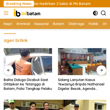
Skip
manas, Polisi Hadirkan 3 Saksi di PN Batam
Breaking News
Balita Did
to
content
Kepri
Kriminal
Nasional
Batam
Olahraga
Politik
Oto
agen brilink
Balita Diduga Dicabuli Saat
Sidang Lanjutan Kasus
Dititipkan ke Tetangga di
Tewasnya Bripda Nathanael
Batam, Polisi Tangkap Pelaku
Digelar Besok, Agenda
Eksepsi