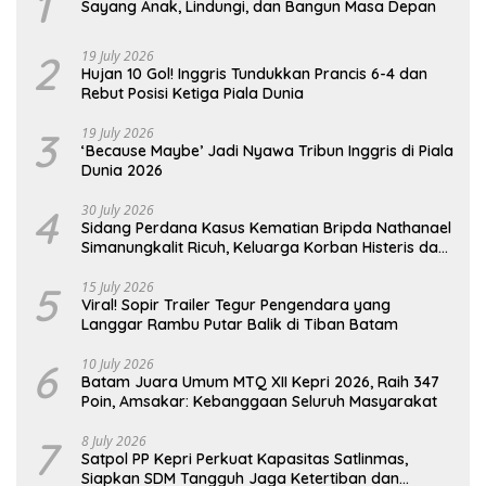
1
Sayang Anak, Lindungi, dan Bangun Masa Depan
2
19 July 2026
Hujan 10 Gol! Inggris Tundukkan Prancis 6-4 dan
Rebut Posisi Ketiga Piala Dunia
3
19 July 2026
‘Because Maybe’ Jadi Nyawa Tribun Inggris di Piala
Dunia 2026
4
30 July 2026
Sidang Perdana Kasus Kematian Bripda Nathanael
Simanungkalit Ricuh, Keluarga Korban Histeris dan
Tuntut Hukuman Berat
5
15 July 2026
Viral! Sopir Trailer Tegur Pengendara yang
Langgar Rambu Putar Balik di Tiban Batam
6
10 July 2026
Batam Juara Umum MTQ XII Kepri 2026, Raih 347
Poin, Amsakar: Kebanggaan Seluruh Masyarakat
7
8 July 2026
Satpol PP Kepri Perkuat Kapasitas Satlinmas,
Siapkan SDM Tangguh Jaga Ketertiban dan