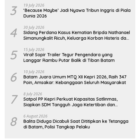
3
19 July 2026
‘Because Maybe’ Jadi Nyawa Tribun Inggris di Piala
Dunia 2026
4
30 July 2026
Sidang Perdana Kasus Kematian Bripda Nathanael
Simanungkalit Ricuh, Keluarga Korban Histeris dan
Tuntut Hukuman Berat
5
15 July 2026
Viral! Sopir Trailer Tegur Pengendara yang
Langgar Rambu Putar Balik di Tiban Batam
6
10 July 2026
Batam Juara Umum MTQ XII Kepri 2026, Raih 347
Poin, Amsakar: Kebanggaan Seluruh Masyarakat
7
8 July 2026
Satpol PP Kepri Perkuat Kapasitas Satlinmas,
Siapkan SDM Tangguh Jaga Ketertiban dan
Penanggulangan Bencana
8
6 August 2026
Balita Diduga Dicabuli Saat Dititipkan ke Tetangga
di Batam, Polisi Tangkap Pelaku