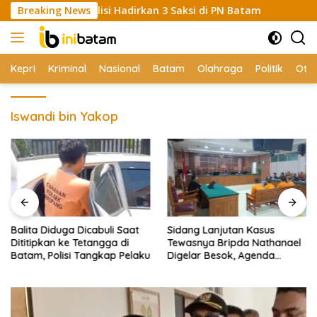
Skip
manas, Polisi Hadirkan 3 Saksi di PN Batam
Breaking News
Balita Didu
to
content
Kepri
Kriminal
Nasional
Batam
Olahraga
Politik
Oto
Iswandi bin Yakop
Balita Diduga Dicabuli Saat
Sidang Lanjutan Kasus
Dititipkan ke Tetangga di
Tewasnya Bripda Nathanael
Batam, Polisi Tangkap Pelaku
Digelar Besok, Agenda
Eksepsi