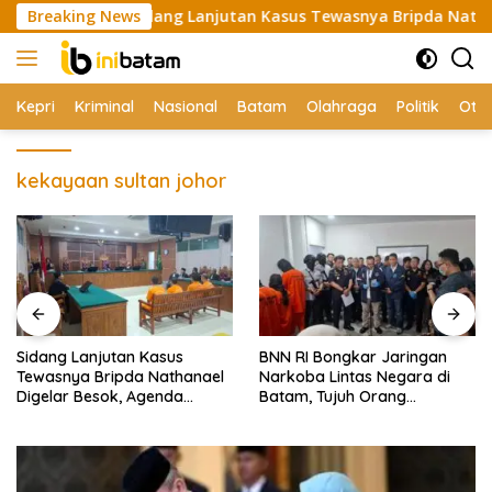
Skip
Breaking News
Sidang Lanjutan Kasus Tewasnya Bripda Nathanael Dige
to
content
Kepri
Kriminal
Nasional
Batam
Olahraga
Politik
Oto
kekayaan sultan johor
Sidang Lanjutan Kasus
BNN RI Bongkar Jaringan
Tewasnya Bripda Nathanael
Narkoba Lintas Negara di
Digelar Besok, Agenda
Batam, Tujuh Orang
Eksepsi
Diamankan