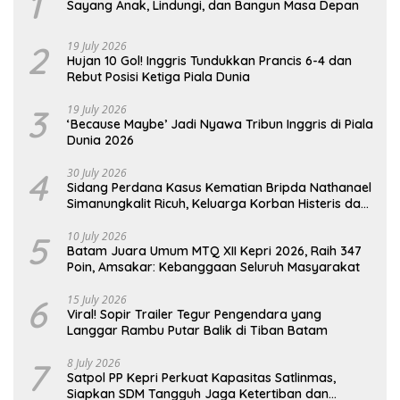
1
Sayang Anak, Lindungi, dan Bangun Masa Depan
2
19 July 2026
Hujan 10 Gol! Inggris Tundukkan Prancis 6-4 dan
Rebut Posisi Ketiga Piala Dunia
3
19 July 2026
‘Because Maybe’ Jadi Nyawa Tribun Inggris di Piala
Dunia 2026
4
30 July 2026
Sidang Perdana Kasus Kematian Bripda Nathanael
Simanungkalit Ricuh, Keluarga Korban Histeris dan
Tuntut Hukuman Berat
5
10 July 2026
Batam Juara Umum MTQ XII Kepri 2026, Raih 347
Poin, Amsakar: Kebanggaan Seluruh Masyarakat
6
15 July 2026
Viral! Sopir Trailer Tegur Pengendara yang
Langgar Rambu Putar Balik di Tiban Batam
7
8 July 2026
Satpol PP Kepri Perkuat Kapasitas Satlinmas,
Siapkan SDM Tangguh Jaga Ketertiban dan