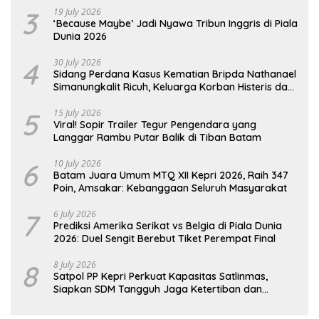
3
19 July 2026
‘Because Maybe’ Jadi Nyawa Tribun Inggris di Piala
Dunia 2026
4
30 July 2026
Sidang Perdana Kasus Kematian Bripda Nathanael
Simanungkalit Ricuh, Keluarga Korban Histeris dan
Tuntut Hukuman Berat
5
15 July 2026
Viral! Sopir Trailer Tegur Pengendara yang
Langgar Rambu Putar Balik di Tiban Batam
6
10 July 2026
Batam Juara Umum MTQ XII Kepri 2026, Raih 347
Poin, Amsakar: Kebanggaan Seluruh Masyarakat
7
6 July 2026
Prediksi Amerika Serikat vs Belgia di Piala Dunia
2026: Duel Sengit Berebut Tiket Perempat Final
8
8 July 2026
Satpol PP Kepri Perkuat Kapasitas Satlinmas,
Siapkan SDM Tangguh Jaga Ketertiban dan
Penanggulangan Bencana