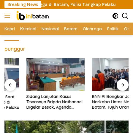
Skip
 ke Tetangga di Batam, Polisi Tangkap Pelaku
Breaking News
Sidang La
to
content
Kepri
Kriminal
Nasional
Batam
Olahraga
Politik
Oto
punggur
Sidang Lanjutan Kasus
BNN RI Bongkar Jaringan
Tewasnya Bripda Nathanael
Narkoba Lintas Negara di
Digelar Besok, Agenda
Batam, Tujuh Orang
Eksepsi
Diamankan