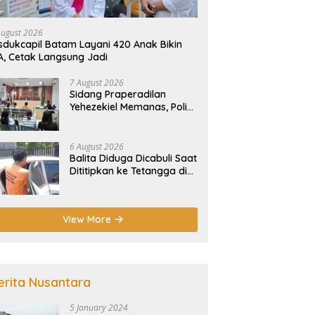
August 2026
sdukcapil Batam Layani 420 Anak Bikin
A, Cetak Langsung Jadi
7 August 2026
Sidang Praperadilan
Yehezekiel Memanas, Polisi
Hadirkan 3 Saksi di PN
Batam
6 August 2026
Balita Diduga Dicabuli Saat
Dititipkan ke Tetangga di
Batam, Polisi Tangkap
Pelaku
View More
erita Nusantara
5 January 2024