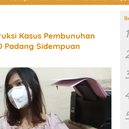
B
1
truksi Kasus Pembunuhan
D Padang Sidempuan