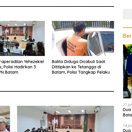
Gela
Ber
raperadilan Yehezekiel
Balita Diduga Dicabuli Saat
 Polisi Hadirkan 3
Dititipkan ke Tetangga di
 PN Batam
Batam, Polisi Tangkap Pelaku
27 Ju
Dua 
Bata
Teri
14 Ju
Dua 