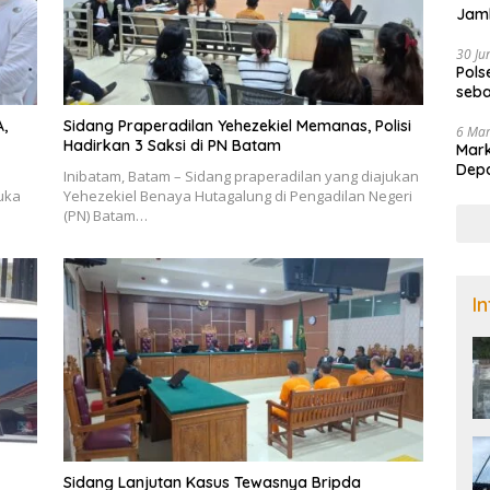
Jamb
Nad
30 Ju
Pols
seba
di B
A,
Sidang Praperadilan Yehezekiel Memanas, Polisi
6 Ma
Hadirkan 3 Saksi di PN Batam
Mark
Dep
Inibatam, Batam – Sidang praperadilan yang diajukan
uka
Yehezekiel Benaya Hutagalung di Pengadilan Negeri
(PN) Batam…
I
Sidang Lanjutan Kasus Tewasnya Bripda