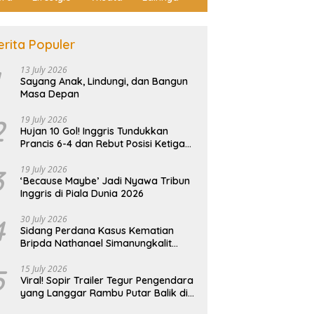
erita Populer
13 July 2026
Sayang Anak, Lindungi, dan Bangun
Masa Depan
2
19 July 2026
Hujan 10 Gol! Inggris Tundukkan
Prancis 6-4 dan Rebut Posisi Ketiga
Piala Dunia
3
19 July 2026
‘Because Maybe’ Jadi Nyawa Tribun
Inggris di Piala Dunia 2026
4
30 July 2026
Sidang Perdana Kasus Kematian
Bripda Nathanael Simanungkalit
Ricuh, Keluarga Korban Histeris dan
Tuntut Hukuman Berat
5
15 July 2026
Viral! Sopir Trailer Tegur Pengendara
yang Langgar Rambu Putar Balik di
Tiban Batam