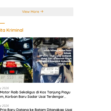
r Juara Dunia
View More
ita Kriminal
ly 2026
Motor Raib Sekaligus di Kos Tanjung Piayu
m, Korban Baru Sadar Usai Terdengar
akan
ly 2026
Pria Baru Datang ke Batam Ditangkap Usai