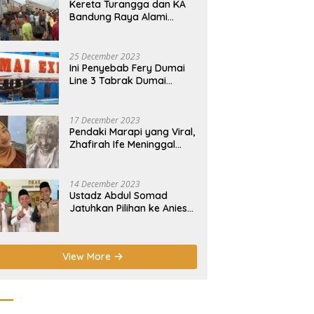
Kereta Turangga dan KA
Bandung Raya Alami
Insiden Tabrakan di
Cicalengka
25 December 2023
Ini Penyebab Fery Dumai
Line 3 Tabrak Dumai
Express 12 di Pelabuhan
Selatpanjang Meranti
17 December 2023
Pendaki Marapi yang Viral,
Zhafirah Ife Meninggal
Dunia
14 December 2023
Ustadz Abdul Somad
Jatuhkan Pilihan ke Anies-
Muhaimin di Pilpres 2024!
View More