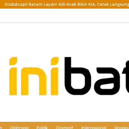
Layani 420 Anak Bikin KIA, Cetak Langsung Jadi
Sidang 
m
Olahraga
Politik
Otomotif
Internasional
Singap