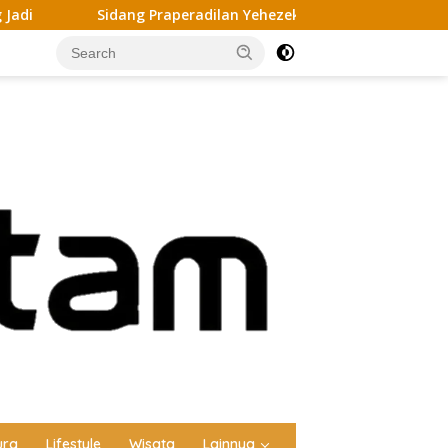
Praperadilan Yehezekiel Memanas, Polisi Hadirkan 3 Saksi di P
ura
Lifestyle
Wisata
Lainnya