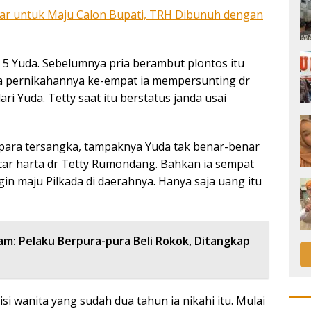
liar untuk Maju Calon Bupati, TRH Dibunuh dengan
e 5 Yuda. Sebelumnya pria berambut plontos itu
da pernikahannya ke-empat ia mempersunting dr
ari Yuda. Tetty saat itu berstatus janda usai
para tersangka, tampaknya Yuda tak benar-benar
car harta dr Tetty Rumondang. Bahkan ia sempat
in maju Pilkada di daerahnya. Hanya saja uang itu
tam: Pelaku Berpura-pura Beli Rokok, Ditangkap
i wanita yang sudah dua tahun ia nikahi itu. Mulai