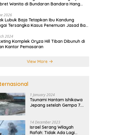
ret Wanita di Bundaran Bandara Hang
im
ne 2026
ek Lubuk Baja Tetapkan Ibu Kandung
gai Tersangka Kasus Penemuan Jasad Bayi
atam
rch 2024
eting Komplek Oryza Hill Tiban Dibunuh di
an Kantor Pemasaran
View More
nternasional
1 January 2024
Tsunami Hantam Ishikawa
Jepang setelah Gempa 7.5
SR
14 December 2023
Israel Serang Wilayah
Rafah: Tidak Ada Lagi