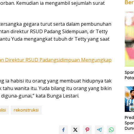
Ber
rban. Kemudian ia mengambil sejumlah surat
 tersangka gegara turut serta dalam pembunuhan
ntan direktur RSUD Padang Sidempuan, dr Tetty
ntu Yuda mengangkat tubuh dr Tetty yang saat
n Direktur RSUD Padangsidimpuan Mengungkap
Span
Pata
ng ia habisi itu orang yang membuat hidupnya tak
 tahu wanita itu. Yuda bilang itu orang yang bikin
 diguna-gunai,” kata Bunga Lestari.
lisi
rekonstruksi
Pred
Span
Duni
Rak