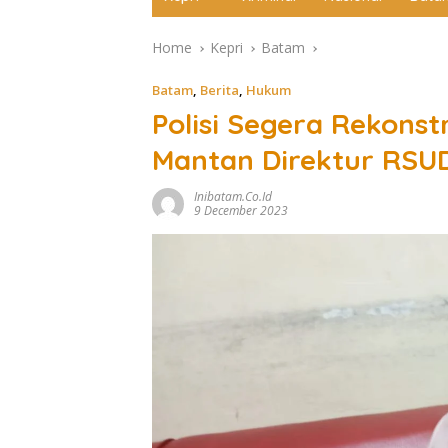
Home
Kepri
Batam
Batam
,
Berita
,
Hukum
Polisi Segera Rekons
Mantan Direktur RSU
Inibatam.co.id
9 December 2023