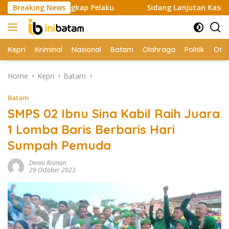
Skip
si Tangkap Pelaku
Breaking News
Sidang Lanjutan Kasus Tewasnya Brip
to
content
Kepri
Kriminal
Nasional
Batam
Olahraga
Politik
Oto
Home
Kepri
Batam
Batam
SMPS 02 Ibnu Sina Kabil Raih Juara
1 Lomba Baris Berbaris Hari
Sumpah Pemuda
Denni Risman
29 October 2023