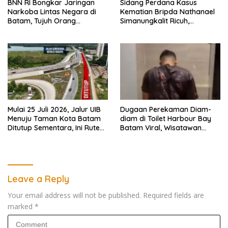
BNN RI Bongkar Jaringan
Sidang Perdana Kasus
Narkoba Lintas Negara di
Kematian Bripda Nathanael
Batam, Tujuh Orang
Simanungkalit Ricuh,
Diamankan
Keluarga Korban Histeris dan
Tuntut Hukuman Berat
Mulai 25 Juli 2026, Jalur UIB
Dugaan Perekaman Diam-
Menuju Taman Kota Batam
diam di Toilet Harbour Bay
Ditutup Sementara, Ini Rute
Batam Viral, Wisatawan
Pengalihannya
Malaysia Lapor Polisi
Leave a Reply
Your email address will not be published.
Required fields are
marked
*