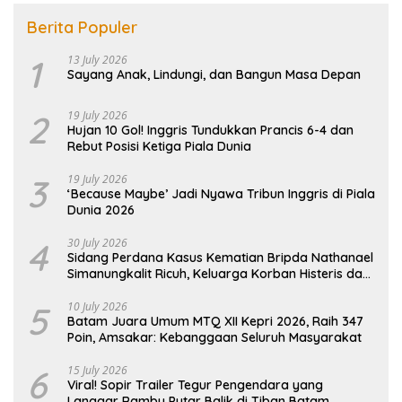
Berita Populer
1
13 July 2026
Sayang Anak, Lindungi, dan Bangun Masa Depan
2
19 July 2026
Hujan 10 Gol! Inggris Tundukkan Prancis 6-4 dan
Rebut Posisi Ketiga Piala Dunia
3
19 July 2026
‘Because Maybe’ Jadi Nyawa Tribun Inggris di Piala
Dunia 2026
4
30 July 2026
Sidang Perdana Kasus Kematian Bripda Nathanael
Simanungkalit Ricuh, Keluarga Korban Histeris dan
Tuntut Hukuman Berat
5
10 July 2026
Batam Juara Umum MTQ XII Kepri 2026, Raih 347
Poin, Amsakar: Kebanggaan Seluruh Masyarakat
6
15 July 2026
Viral! Sopir Trailer Tegur Pengendara yang
Langgar Rambu Putar Balik di Tiban Batam