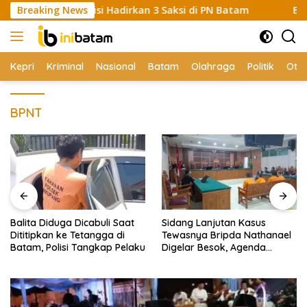
Skip
anas, Polisi Hadirkan 3 Saksi di PN Batam
Breaking News
Balita Didu
to
content
Kepri
Kriminal
Nasional
Batam
Olahraga
Politik
Oto
BPNT
Balita Diduga Dicabuli Saat
Sidang Lanjutan Kasus
Dititipkan ke Tetangga di
Tewasnya Bripda Nathanael
Batam, Polisi Tangkap Pelaku
Digelar Besok, Agenda
Eksepsi