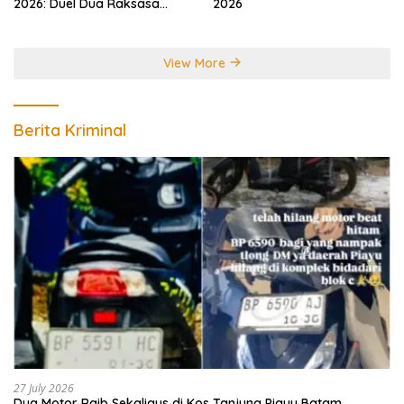
2026: Duel Dua Raksasa
2026
Perebutkan Gelar Juara
Dunia
View More
Berita Kriminal
27 July 2026
Dua Motor Raib Sekaligus di Kos Tanjung Piayu Batam,