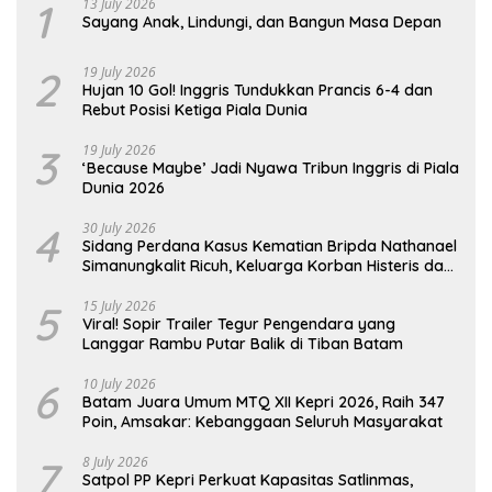
1
13 July 2026
Sayang Anak, Lindungi, dan Bangun Masa Depan
2
19 July 2026
Hujan 10 Gol! Inggris Tundukkan Prancis 6-4 dan
Rebut Posisi Ketiga Piala Dunia
3
19 July 2026
‘Because Maybe’ Jadi Nyawa Tribun Inggris di Piala
Dunia 2026
4
30 July 2026
Sidang Perdana Kasus Kematian Bripda Nathanael
Simanungkalit Ricuh, Keluarga Korban Histeris dan
Tuntut Hukuman Berat
5
15 July 2026
Viral! Sopir Trailer Tegur Pengendara yang
Langgar Rambu Putar Balik di Tiban Batam
6
10 July 2026
Batam Juara Umum MTQ XII Kepri 2026, Raih 347
Poin, Amsakar: Kebanggaan Seluruh Masyarakat
7
8 July 2026
Satpol PP Kepri Perkuat Kapasitas Satlinmas,