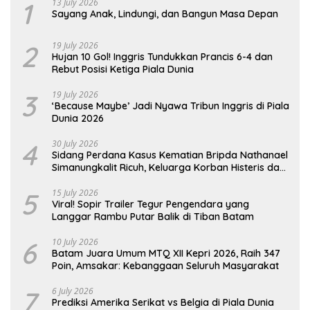
1
13 July 2026
Sayang Anak, Lindungi, dan Bangun Masa Depan
2
19 July 2026
Hujan 10 Gol! Inggris Tundukkan Prancis 6-4 dan
Rebut Posisi Ketiga Piala Dunia
3
19 July 2026
‘Because Maybe’ Jadi Nyawa Tribun Inggris di Piala
Dunia 2026
4
30 July 2026
Sidang Perdana Kasus Kematian Bripda Nathanael
Simanungkalit Ricuh, Keluarga Korban Histeris dan
Tuntut Hukuman Berat
5
15 July 2026
Viral! Sopir Trailer Tegur Pengendara yang
Langgar Rambu Putar Balik di Tiban Batam
6
10 July 2026
Batam Juara Umum MTQ XII Kepri 2026, Raih 347
Poin, Amsakar: Kebanggaan Seluruh Masyarakat
7
6 July 2026
Prediksi Amerika Serikat vs Belgia di Piala Dunia