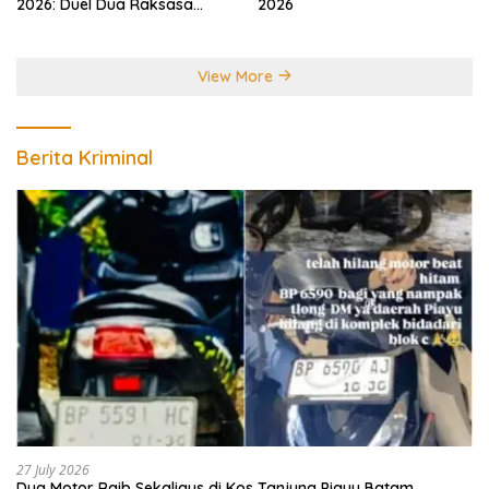
2026: Duel Dua Raksasa
2026
Perebutkan Gelar Juara
Dunia
View More
Berita Kriminal
27 July 2026
Dua Motor Raib Sekaligus di Kos Tanjung Piayu Batam,