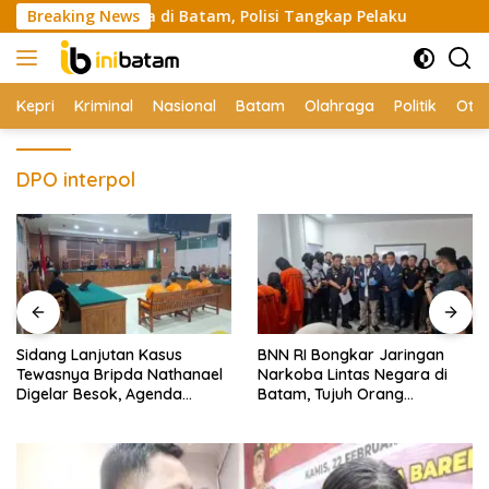
Skip
ke Tetangga di Batam, Polisi Tangkap Pelaku
Breaking News
Sidang Lan
to
content
Kepri
Kriminal
Nasional
Batam
Olahraga
Politik
Oto
DPO interpol
Sidang Lanjutan Kasus
BNN RI Bongkar Jaringan
Tewasnya Bripda Nathanael
Narkoba Lintas Negara di
Digelar Besok, Agenda
Batam, Tujuh Orang
Eksepsi
Diamankan