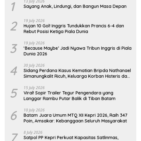
1
13 July 2026
Sayang Anak, Lindungi, dan Bangun Masa Depan
2
19 July 2026
Hujan 10 Gol! Inggris Tundukkan Prancis 6-4 dan
Rebut Posisi Ketiga Piala Dunia
3
19 July 2026
‘Because Maybe’ Jadi Nyawa Tribun Inggris di Piala
Dunia 2026
4
30 July 2026
Sidang Perdana Kasus Kematian Bripda Nathanael
Simanungkalit Ricuh, Keluarga Korban Histeris dan
Tuntut Hukuman Berat
5
15 July 2026
Viral! Sopir Trailer Tegur Pengendara yang
Langgar Rambu Putar Balik di Tiban Batam
6
10 July 2026
Batam Juara Umum MTQ XII Kepri 2026, Raih 347
Poin, Amsakar: Kebanggaan Seluruh Masyarakat
7
8 July 2026
Satpol PP Kepri Perkuat Kapasitas Satlinmas,