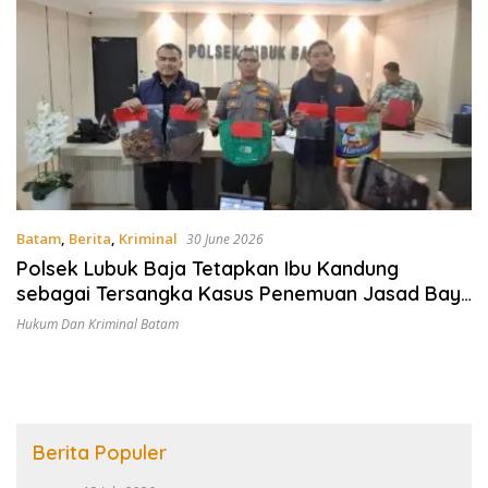
Batam
,
Berita
,
Kriminal
30 June 2026
Polsek Lubuk Baja Tetapkan Ibu Kandung
sebagai Tersangka Kasus Penemuan Jasad Bayi
di Batam
Hukum Dan Kriminal Batam
Berita Populer