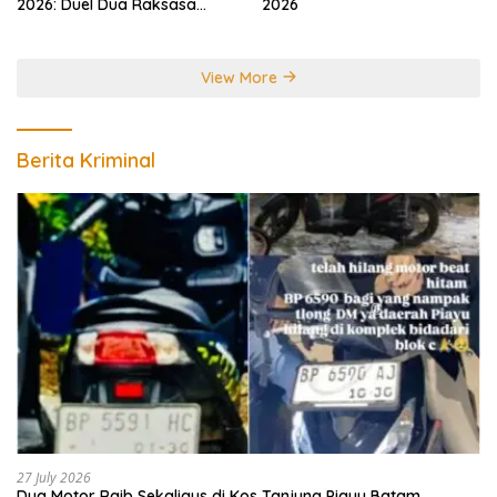
2026: Duel Dua Raksasa
2026
Perebutkan Gelar Juara
Dunia
View More
Berita Kriminal
27 July 2026
Dua Motor Raib Sekaligus di Kos Tanjung Piayu Batam,