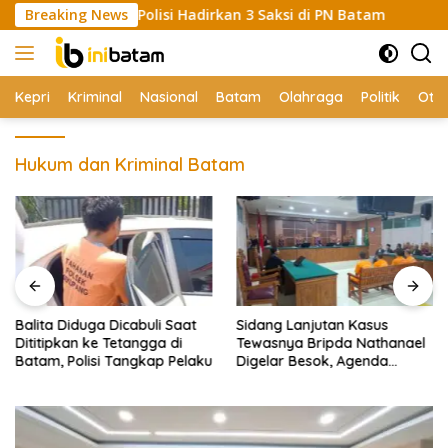
Skip
Memanas, Polisi Hadirkan 3 Saksi di PN Batam
Breaking News
Balita Di
to
content
Kepri
Kriminal
Nasional
Batam
Olahraga
Politik
Oto
Hukum dan Kriminal Batam
Balita Diduga Dicabuli Saat
Sidang Lanjutan Kasus
Dititipkan ke Tetangga di
Tewasnya Bripda Nathanael
Batam, Polisi Tangkap Pelaku
Digelar Besok, Agenda
Eksepsi