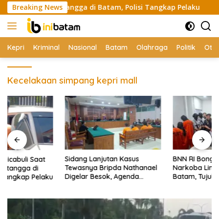
Skip
kan ke Tetangga di Batam, Polisi Tangkap Pelaku
Breaking News
Sidan
to
content
Kepri
Kriminal
Nasional
Batam
Olahraga
Politik
Oto
Kecelakaan simpang kepri mall
Sidang Lanjutan Kasus
BNN RI Bongkar Jaringan
Tewasnya Bripda Nathanael
Narkoba Lintas Negara di
Digelar Besok, Agenda
Batam, Tujuh Orang
Eksepsi
Diamankan