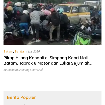
Batam
,
Berita
4 July 2026
Pikap Hilang Kendali di Simpang Kepri Mall
Batam, Tabrak 8 Motor dan Lukai Sejumlah
Pengendara
Kecelakaan Simpang Kepri Mall
Berita Populer