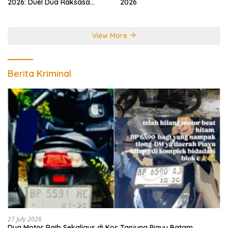
2026: Duel Dua Raksasa
2026
Perebutkan Gelar Juara
Dunia
View More
Berita Kriminal
27 July 2026
Dua Motor Raib Sekaligus di Kos Tanjung Piayu Batam,