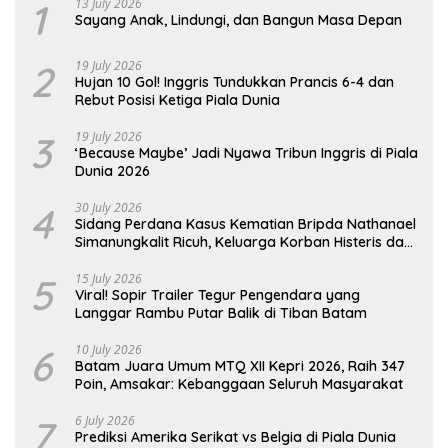
1
13 July 2026
Sayang Anak, Lindungi, dan Bangun Masa Depan
2
19 July 2026
Hujan 10 Gol! Inggris Tundukkan Prancis 6-4 dan
Rebut Posisi Ketiga Piala Dunia
3
19 July 2026
‘Because Maybe’ Jadi Nyawa Tribun Inggris di Piala
Dunia 2026
4
30 July 2026
Sidang Perdana Kasus Kematian Bripda Nathanael
Simanungkalit Ricuh, Keluarga Korban Histeris dan
Tuntut Hukuman Berat
5
15 July 2026
Viral! Sopir Trailer Tegur Pengendara yang
Langgar Rambu Putar Balik di Tiban Batam
6
10 July 2026
Batam Juara Umum MTQ XII Kepri 2026, Raih 347
Poin, Amsakar: Kebanggaan Seluruh Masyarakat
7
6 July 2026
Prediksi Amerika Serikat vs Belgia di Piala Dunia