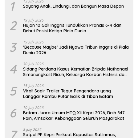
1
13 July 2026
Sayang Anak, Lindungi, dan Bangun Masa Depan
2
19 July 2026
Hujan 10 Gol! Inggris Tundukkan Prancis 6-4 dan
Rebut Posisi Ketiga Piala Dunia
3
19 July 2026
‘Because Maybe’ Jadi Nyawa Tribun Inggris di Piala
Dunia 2026
4
30 July 2026
Sidang Perdana Kasus Kematian Bripda Nathanael
Simanungkalit Ricuh, Keluarga Korban Histeris dan
Tuntut Hukuman Berat
5
15 July 2026
Viral! Sopir Trailer Tegur Pengendara yang
Langgar Rambu Putar Balik di Tiban Batam
6
10 July 2026
Batam Juara Umum MTQ XII Kepri 2026, Raih 347
Poin, Amsakar: Kebanggaan Seluruh Masyarakat
7
8 July 2026
Satpol PP Kepri Perkuat Kapasitas Satlinmas,