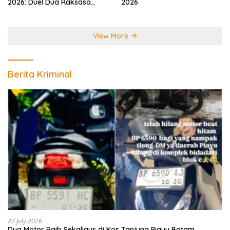
2026: Duel Dua Raksasa
2026
Perebutkan Gelar Juara
Dunia
View More
Berita Kriminal
27 July 2026
Dua Motor Raib Sekaligus di Kos Tanjung Piayu Batam,