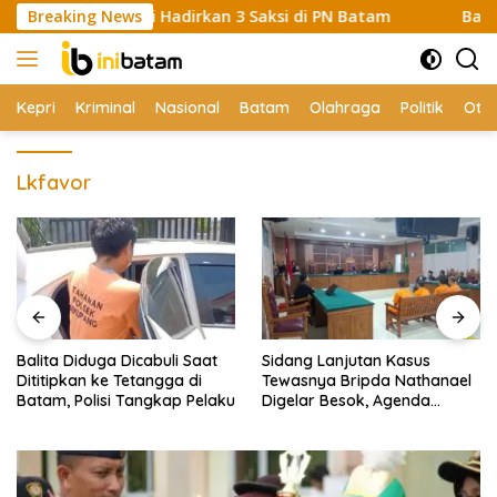
Skip
nas, Polisi Hadirkan 3 Saksi di PN Batam
Breaking News
Balita Diduga
to
content
Kepri
Kriminal
Nasional
Batam
Olahraga
Politik
Oto
Lkfavor
Balita Diduga Dicabuli Saat
Sidang Lanjutan Kasus
Dititipkan ke Tetangga di
Tewasnya Bripda Nathanael
Batam, Polisi Tangkap Pelaku
Digelar Besok, Agenda
Eksepsi