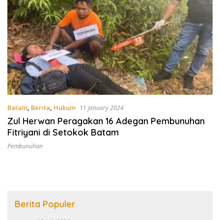
Batam
,
Berita
,
Hukum
11 January 2024
Zul Herwan Peragakan 16 Adegan Pembunuhan
Fitriyani di Setokok Batam
Pembunuhan
Berita Populer