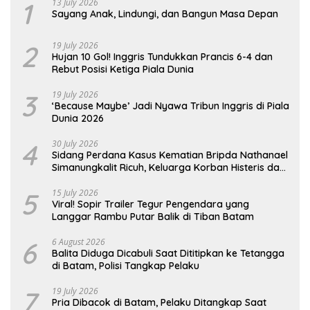
1
13 July 2026
Sayang Anak, Lindungi, dan Bangun Masa Depan
2
19 July 2026
Hujan 10 Gol! Inggris Tundukkan Prancis 6-4 dan
Rebut Posisi Ketiga Piala Dunia
3
19 July 2026
‘Because Maybe’ Jadi Nyawa Tribun Inggris di Piala
Dunia 2026
4
30 July 2026
Sidang Perdana Kasus Kematian Bripda Nathanael
Simanungkalit Ricuh, Keluarga Korban Histeris dan
Tuntut Hukuman Berat
5
15 July 2026
Viral! Sopir Trailer Tegur Pengendara yang
Langgar Rambu Putar Balik di Tiban Batam
6
6 August 2026
Balita Diduga Dicabuli Saat Dititipkan ke Tetangga
di Batam, Polisi Tangkap Pelaku
7
19 July 2026
Pria Dibacok di Batam, Pelaku Ditangkap Saat