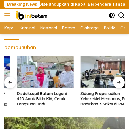
Skip
ai Rp2 Triliun Diselundupkan di Kapal Berbendera Tanzania
Breaking News
to
content
Kepri
Kriminal
Nasional
Batam
Olahraga
Politik
Oto
pembunuhan
Disdukcapil Batam Layani
Sidang Praperadilan
420 Anak Bikin KIA, Cetak
Yehezekiel Memanas, Polisi
Langsung Jadi
Hadirkan 3 Saksi di PN
Batam