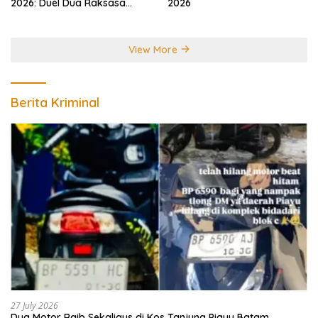
2026: Duel Dua Raksasa
2026
Perebutkan Gelar Juara
Dunia
View More
Berita Kriminal
27 July 2026
Dua Motor Raib Sekaligus di Kos Tanjung Piayu Batam,