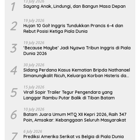
1
13 July 2026
Sayang Anak, Lindungi, dan Bangun Masa Depan
2
19 July 2026
Hujan 10 Gol! Inggris Tundukkan Prancis 6-4 dan
Rebut Posisi Ketiga Piala Dunia
3
19 July 2026
‘Because Maybe’ Jadi Nyawa Tribun Inggris di Piala
Dunia 2026
4
30 July 2026
Sidang Perdana Kasus Kematian Bripda Nathanael
Simanungkalit Ricuh, Keluarga Korban Histeris dan
Tuntut Hukuman Berat
5
15 July 2026
Viral! Sopir Trailer Tegur Pengendara yang
Langgar Rambu Putar Balik di Tiban Batam
6
10 July 2026
Batam Juara Umum MTQ XII Kepri 2026, Raih 347
Poin, Amsakar: Kebanggaan Seluruh Masyarakat
7
6 July 2026
Prediksi Amerika Serikat vs Belgia di Piala Dunia