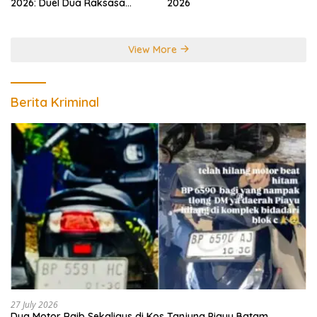
2026: Duel Dua Raksasa
2026
Perebutkan Gelar Juara
Dunia
View More
Berita Kriminal
27 July 2026
Dua Motor Raib Sekaligus di Kos Tanjung Piayu Batam,