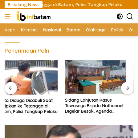
Skip
an ke Tetangga di Batam, Polisi Tangkap Pelaku
Breaking News
Sidang 
to
content
Kepri
Kriminal
Nasional
Batam
Olahraga
Politik
Oto
Penerimaan Polri
Sidang Lanjutan Kasus
BNN RI Bongkar Jaringan
Tewasnya Bripda Nathanael
Narkoba Lintas Negara di
Digelar Besok, Agenda
Batam, Tujuh Orang
Eksepsi
Diamankan