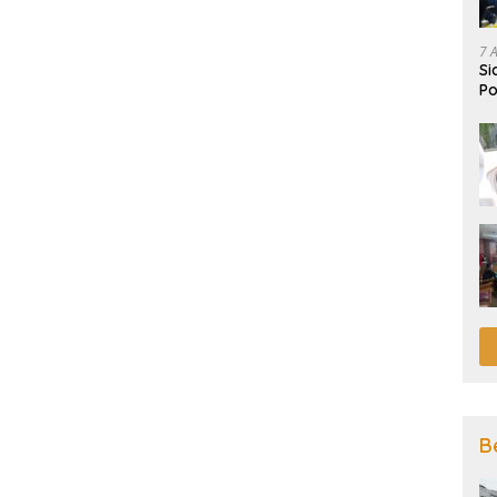
7 
Si
Po
B