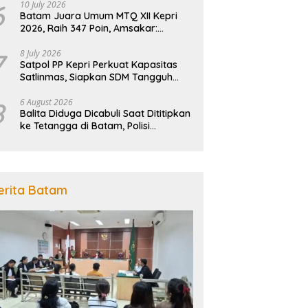
6
10 July 2026
Batam Juara Umum MTQ XII Kepri
2026, Raih 347 Poin, Amsakar:
Kebanggaan Seluruh Masyarakat
7
8 July 2026
Satpol PP Kepri Perkuat Kapasitas
Satlinmas, Siapkan SDM Tangguh
Jaga Ketertiban dan
Penanggulangan Bencana
8
6 August 2026
Balita Diduga Dicabuli Saat Dititipkan
ke Tetangga di Batam, Polisi
Tangkap Pelaku
erita Batam