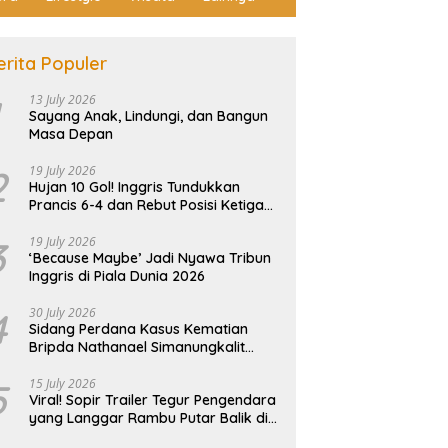
erita Populer
13 July 2026
Sayang Anak, Lindungi, dan Bangun
Masa Depan
2
19 July 2026
Hujan 10 Gol! Inggris Tundukkan
Prancis 6-4 dan Rebut Posisi Ketiga
Piala Dunia
ng Perdana Kasus
Mu
Dua Motor Raib Sekaligus di
3
19 July 2026
tian Bripda Nathanael
M
Kos Tanjung Piayu Batam,
‘Because Maybe’ Jadi Nyawa Tribun
ungkalit Ricuh, Keluarga
D
Korban Baru Sadar Usai
Inggris di Piala Dunia 2026
n Histeris dan Tuntut
P
Terdengar Teriakan
man Berat
4
30 July 2026
Sidang Perdana Kasus Kematian
Bripda Nathanael Simanungkalit
Ricuh, Keluarga Korban Histeris dan
Tuntut Hukuman Berat
5
15 July 2026
Viral! Sopir Trailer Tegur Pengendara
yang Langgar Rambu Putar Balik di
Tiban Batam