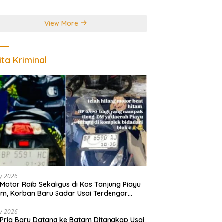
r Juara Dunia
View More
ita Kriminal
ly 2026
Motor Raib Sekaligus di Kos Tanjung Piayu
m, Korban Baru Sadar Usai Terdengar
akan
ly 2026
Pria Baru Datang ke Batam Ditangkap Usai