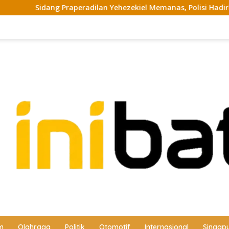
Praperadilan Yehezekiel Memanas, Polisi Hadirkan 3 Saksi di PN
m
Olahraga
Politik
Otomotif
Internasional
Singap