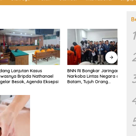
B
1
anjutan Kasus
BNN RI Bongkar Jaringan
Sida
a Bripda Nathanael
Narkoba Lintas Negara di
Kema
Besok, Agenda Eksepsi
Batam, Tujuh Orang
Siman
Diamankan
Korba
Huku