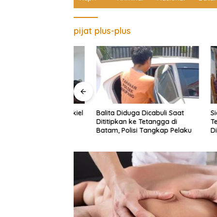
pijat plus-plus
Balita Diduga Dicabuli Saat
Sidang L
radilan Yehezekiel
Dititipkan ke Tetangga di
Tewasny
lisi Hadirkan 3
Batam, Polisi Tangkap Pelaku
Digelar 
 Batam