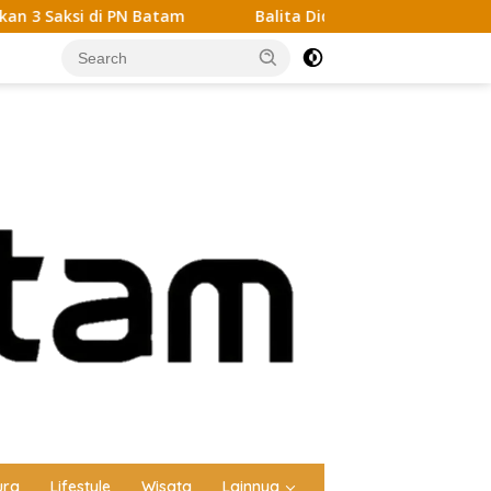
 Batam
Balita Diduga Dicabuli Saat Dititipkan ke Tetan
ura
Lifestyle
Wisata
Lainnya