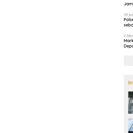
Jamb
Nad
30 Ju
Pols
seba
di B
6 Ma
Mark
Dep
I