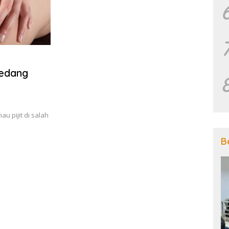
Sedang
u pijit di salah
B