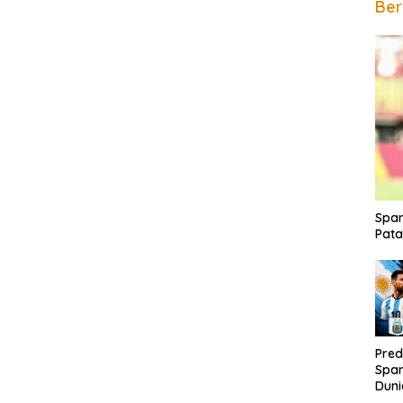
Ber
Span
Pata
Pred
Span
Duni
Rak