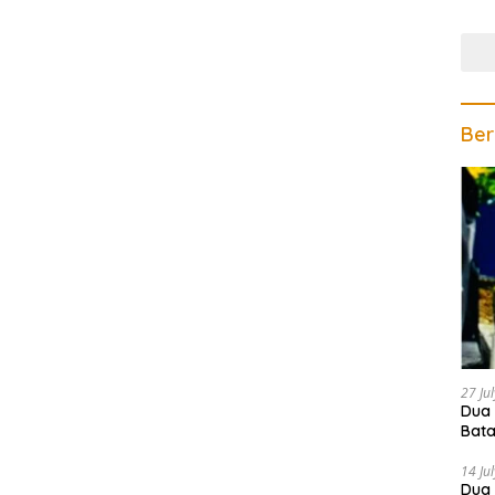
Gela
Ber
27 Ju
Dua 
Bata
Teri
14 Ju
Dua 