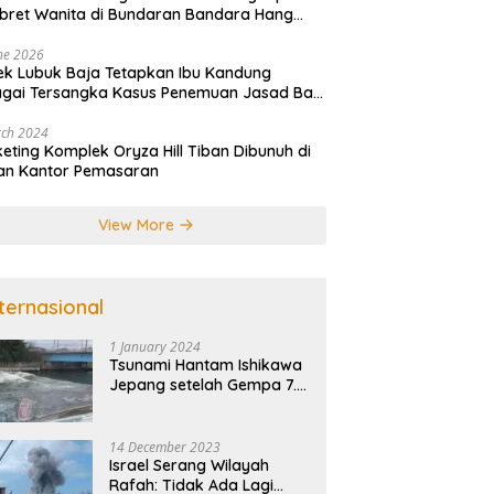
ret Wanita di Bundaran Bandara Hang
im
ne 2026
ek Lubuk Baja Tetapkan Ibu Kandung
gai Tersangka Kasus Penemuan Jasad Bayi
atam
rch 2024
eting Komplek Oryza Hill Tiban Dibunuh di
an Kantor Pemasaran
View More
nternasional
1 January 2024
Tsunami Hantam Ishikawa
Jepang setelah Gempa 7.5
SR
14 December 2023
Israel Serang Wilayah
Rafah: Tidak Ada Lagi