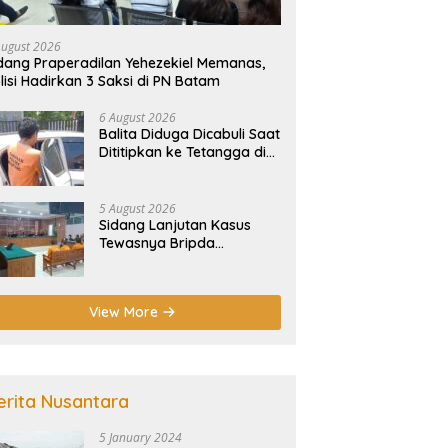
August 2026
dang Praperadilan Yehezekiel Memanas,
lisi Hadirkan 3 Saksi di PN Batam
6 August 2026
Balita Diduga Dicabuli Saat
Dititipkan ke Tetangga di
Batam, Polisi Tangkap
Pelaku
5 August 2026
Sidang Lanjutan Kasus
Tewasnya Bripda
Nathanael Digelar Besok,
Agenda Eksepsi
View More
erita Nusantara
5 January 2024