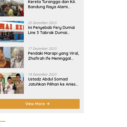
Kereta Turangga dan KA
Bandung Raya Alami
Insiden Tabrakan di
Cicalengka
25 December 2023
Ini Penyebab Fery Dumai
Line 3 Tabrak Dumai
Express 12 di Pelabuhan
Selatpanjang Meranti
17 December 2023
Pendaki Marapi yang Viral,
Zhafirah Ife Meninggal
Dunia
14 December 2023
Ustadz Abdul Somad
Jatuhkan Pilihan ke Anies-
Muhaimin di Pilpres 2024!
View More