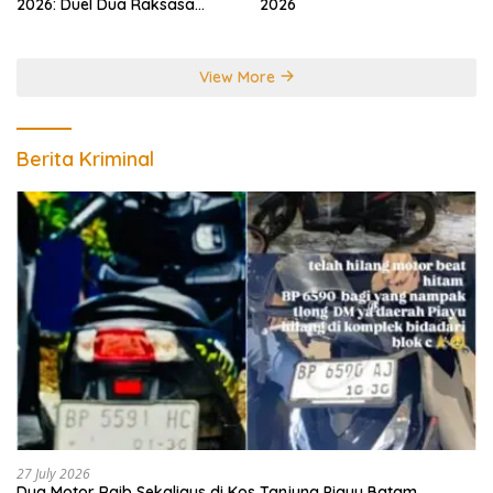
2026: Duel Dua Raksasa
2026
Perebutkan Gelar Juara
Dunia
View More
Berita Kriminal
27 July 2026
Dua Motor Raib Sekaligus di Kos Tanjung Piayu Batam,