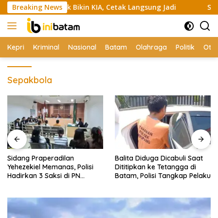
Skip
ni 420 Anak Bikin KIA, Cetak Langsung Jadi
Breaking News
Sidang Prap
to
content
Kepri
Kriminal
Nasional
Batam
Olahraga
Politik
Oto
Sepakbola
Sidang Praperadilan
Balita Diduga Dicabuli Saat
Yehezekiel Memanas, Polisi
Dititipkan ke Tetangga di
Hadirkan 3 Saksi di PN
Batam, Polisi Tangkap Pelaku
Batam