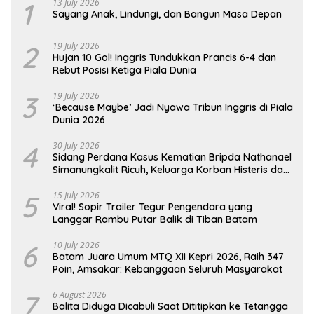
1
13 July 2026
Sayang Anak, Lindungi, dan Bangun Masa Depan
2
19 July 2026
Hujan 10 Gol! Inggris Tundukkan Prancis 6-4 dan
Rebut Posisi Ketiga Piala Dunia
3
19 July 2026
‘Because Maybe’ Jadi Nyawa Tribun Inggris di Piala
Dunia 2026
4
30 July 2026
Sidang Perdana Kasus Kematian Bripda Nathanael
Simanungkalit Ricuh, Keluarga Korban Histeris dan
Tuntut Hukuman Berat
5
15 July 2026
Viral! Sopir Trailer Tegur Pengendara yang
Langgar Rambu Putar Balik di Tiban Batam
6
10 July 2026
Batam Juara Umum MTQ XII Kepri 2026, Raih 347
Poin, Amsakar: Kebanggaan Seluruh Masyarakat
7
6 August 2026
Balita Diduga Dicabuli Saat Dititipkan ke Tetangga