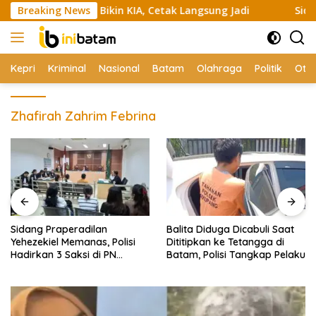
Skip
i 420 Anak Bikin KIA, Cetak Langsung Jadi
Breaking News
Sidang Prape
to
content
Kepri
Kriminal
Nasional
Batam
Olahraga
Politik
Oto
Zhafirah Zahrim Febrina
Sidang Praperadilan
Balita Diduga Dicabuli Saat
Yehezekiel Memanas, Polisi
Dititipkan ke Tetangga di
Hadirkan 3 Saksi di PN
Batam, Polisi Tangkap Pelaku
Batam