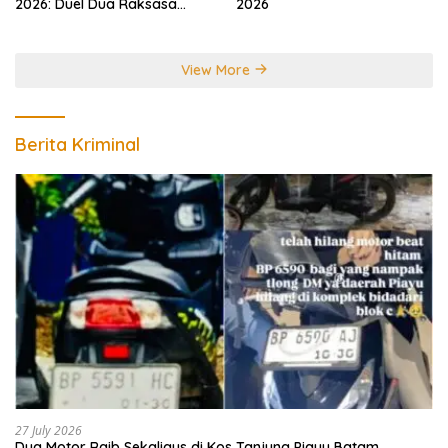
2026: Duel Dua Raksasa
2026
Perebutkan Gelar Juara
Dunia
View More
Berita Kriminal
27 July 2026
Dua Motor Raib Sekaligus di Kos Tanjung Piayu Batam,