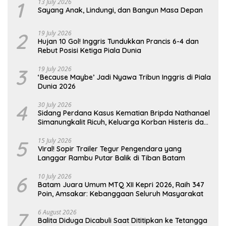
1
13 July 2026
Sayang Anak, Lindungi, dan Bangun Masa Depan
2
19 July 2026
Hujan 10 Gol! Inggris Tundukkan Prancis 6-4 dan
Rebut Posisi Ketiga Piala Dunia
3
19 July 2026
‘Because Maybe’ Jadi Nyawa Tribun Inggris di Piala
Dunia 2026
4
30 July 2026
Sidang Perdana Kasus Kematian Bripda Nathanael
Simanungkalit Ricuh, Keluarga Korban Histeris dan
Tuntut Hukuman Berat
5
15 July 2026
Viral! Sopir Trailer Tegur Pengendara yang
Langgar Rambu Putar Balik di Tiban Batam
6
10 July 2026
Batam Juara Umum MTQ XII Kepri 2026, Raih 347
Poin, Amsakar: Kebanggaan Seluruh Masyarakat
7
6 August 2026
Balita Diduga Dicabuli Saat Dititipkan ke Tetangga