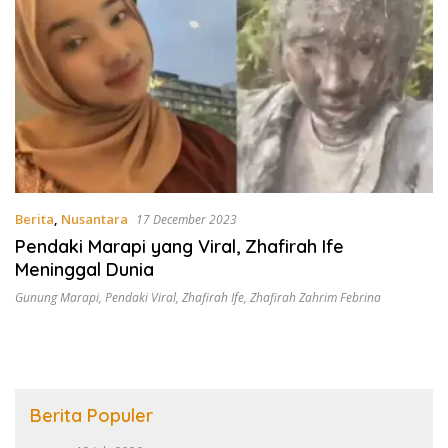
Berita
,
Nusantara
17 December 2023
Pendaki Marapi yang Viral, Zhafirah Ife
Meninggal Dunia
Gunung Marapi
,
Pendaki Viral
,
Zhafirah Ife
,
Zhafirah Zahrim Febrina
Berita Populer