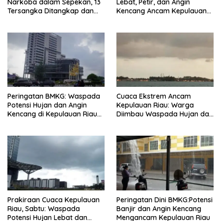
Narkoba dalam Sepekan, 13
Lebat, Petir, dan Angin
Tersangka Ditangkap dan
Kencang Ancam Kepulauan
Ribuan Vape Etomidate
Riau
Disita
Peringatan BMKG: Waspada
Cuaca Ekstrem Ancam
Potensi Hujan dan Angin
Kepulauan Riau: Warga
Kencang di Kepulauan Riau
Diimbau Waspada Hujan dan
Hari Ini
Angin Kencang
Prakiraan Cuaca Kepulauan
Peringatan Dini BMKG:Potensi
Riau, Sabtu: Waspada
Banjir dan Angin Kencang
Potensi Hujan Lebat dan
Mengancam Kepulauan Riau