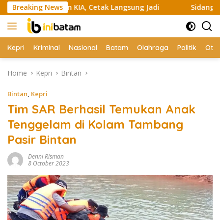
Skip
ak Bikin KIA, Cetak Langsung Jadi
Breaking News
Sidang Praperadilan 
to
content
Kepri
Kriminal
Nasional
Batam
Olahraga
Politik
Oto
Home
Kepri
Bintan
Bintan
,
Kepri
Tim SAR Berhasil Temukan Anak
Tenggelam di Kolam Tambang
Pasir Bintan
Denni Risman
8 October 2023