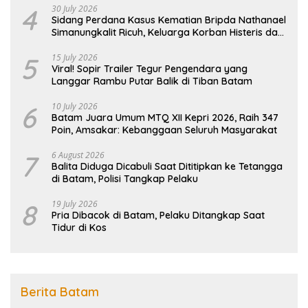
4
30 July 2026
Sidang Perdana Kasus Kematian Bripda Nathanael
Simanungkalit Ricuh, Keluarga Korban Histeris dan
Tuntut Hukuman Berat
5
15 July 2026
Viral! Sopir Trailer Tegur Pengendara yang
Langgar Rambu Putar Balik di Tiban Batam
6
10 July 2026
Batam Juara Umum MTQ XII Kepri 2026, Raih 347
Poin, Amsakar: Kebanggaan Seluruh Masyarakat
7
6 August 2026
Balita Diduga Dicabuli Saat Dititipkan ke Tetangga
di Batam, Polisi Tangkap Pelaku
8
19 July 2026
Pria Dibacok di Batam, Pelaku Ditangkap Saat
Tidur di Kos
Berita Batam