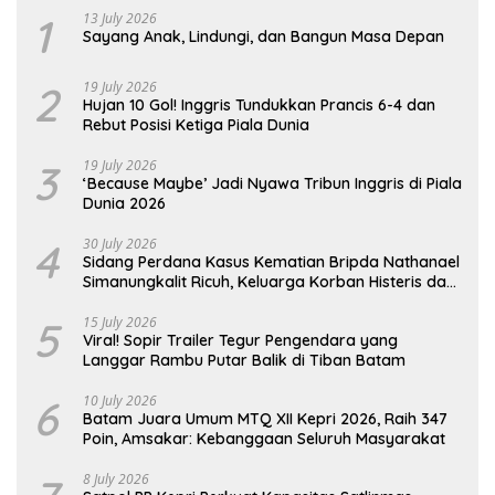
1
13 July 2026
Sayang Anak, Lindungi, dan Bangun Masa Depan
2
19 July 2026
Hujan 10 Gol! Inggris Tundukkan Prancis 6-4 dan
Rebut Posisi Ketiga Piala Dunia
3
19 July 2026
‘Because Maybe’ Jadi Nyawa Tribun Inggris di Piala
Dunia 2026
4
30 July 2026
Sidang Perdana Kasus Kematian Bripda Nathanael
Simanungkalit Ricuh, Keluarga Korban Histeris dan
Tuntut Hukuman Berat
5
15 July 2026
Viral! Sopir Trailer Tegur Pengendara yang
Langgar Rambu Putar Balik di Tiban Batam
6
10 July 2026
Batam Juara Umum MTQ XII Kepri 2026, Raih 347
Poin, Amsakar: Kebanggaan Seluruh Masyarakat
8 July 2026