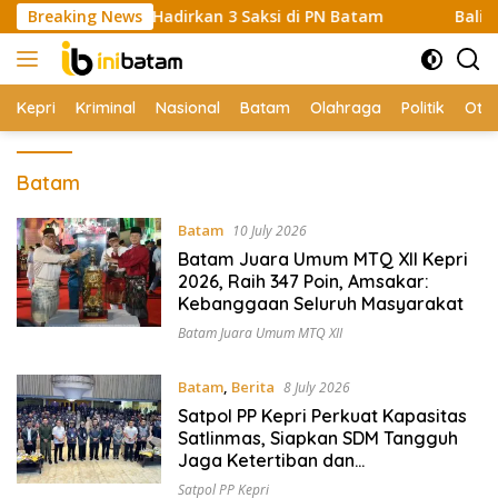
Skip
 Polisi Hadirkan 3 Saksi di PN Batam
Breaking News
Balita Diduga Dic
to
content
Kepri
Kriminal
Nasional
Batam
Olahraga
Politik
Oto
Batam
Batam
10 July 2026
Batam Juara Umum MTQ XII Kepri
2026, Raih 347 Poin, Amsakar:
Kebanggaan Seluruh Masyarakat
Batam Juara Umum MTQ XII
Batam
,
Berita
8 July 2026
Satpol PP Kepri Perkuat Kapasitas
Satlinmas, Siapkan SDM Tangguh
Jaga Ketertiban dan
Penanggulangan Bencana
Satpol PP Kepri