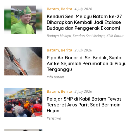
Batam
,
Berita
4 July 2026
Kenduri Seni Melayu Batam ke-27
Diharapkan Kembali Jadi Etalase
Budaya dan Penggerak Ekonomi
Budaya Melayu
,
Kenduri Seni Melayu
,
KSM Batam
Batam
,
Berita
2 July 2026
Pipa Air Bocor di Sei Beduk, Suplai
Air ke Sejumlah Perumahan di Piayu
Terganggu
Info Batam
Batam
,
Berita
2 July 2026
Pelajar SMP di Kabil Batam Tewas
Terseret Arus Parit Saat Bermain
Hujan
Peristiwa