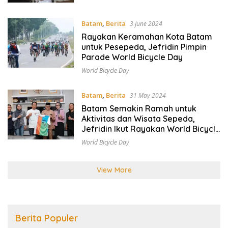
Batam
,
Berita
3 June 2024
Rayakan Keramahan Kota Batam
untuk Pesepeda, Jefridin Pimpin
Parade World Bicycle Day
World Bicycle Day
Batam
,
Berita
31 May 2024
Batam Semakin Ramah untuk
Aktivitas dan Wisata Sepeda,
Jefridin Ikut Rayakan World Bicycle
Day
World Bicycle Day
View More
Berita Populer