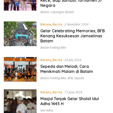
Kece, Siap Sambut Turnamen 37
Negara
Batam
,
Lapangan Basket
Batam
,
Berita
2 November 2024
Gelar Celebrating Memories, BFB
Kenang Kesuksesan Jamselinas
Batam
Batam Folding Bike
Batam
,
Berita
24 July 2024
Sepeda dan Melodi, Cara
Menikmati Malam di Batam
Batam Folding Bike
,
BFB
,
Sepeda
Batam
,
Berita
17 June 2024
Masjid Tanjak Gelar Sholat Idul
Adha 1445 H
Idul Adha