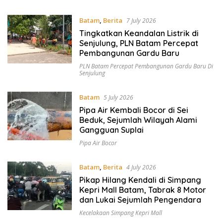
Batam
,
Berita
7 July 2026
Tingkatkan Keandalan Listrik di
Senjulung, PLN Batam Percepat
Pembangunan Gardu Baru
PLN Batam Percepat Pembangunan Gardu Baru Di
Senjulung
Batam
5 July 2026
Pipa Air Kembali Bocor di Sei
Beduk, Sejumlah Wilayah Alami
Gangguan Suplai
Pipa Air Bocor
Batam
,
Berita
4 July 2026
Pikap Hilang Kendali di Simpang
Kepri Mall Batam, Tabrak 8 Motor
dan Lukai Sejumlah Pengendara
Kecelakaan Simpang Kepri Mall