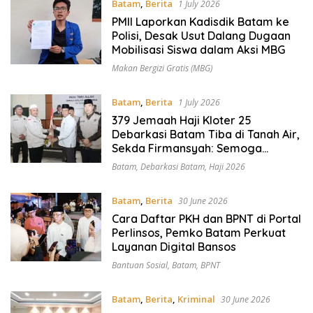
Batam
,
Berita
1 July 2026
PMII Laporkan Kadisdik Batam ke
Polisi, Desak Usut Dalang Dugaan
Mobilisasi Siswa dalam Aksi MBG
Makan Bergizi Gratis (MBG)
Batam
,
Berita
1 July 2026
379 Jemaah Haji Kloter 25
Debarkasi Batam Tiba di Tanah Air,
Sekda Firmansyah: Semoga
Menjadi Haji Mabrur
Batam
,
Debarkasi Batam
,
Haji 2026
Batam
,
Berita
30 June 2026
Cara Daftar PKH dan BPNT di Portal
Perlinsos, Pemko Batam Perkuat
Layanan Digital Bansos
Bantuan Sosial
,
Batam
,
BPNT
Batam
,
Berita
,
Kriminal
30 June 2026